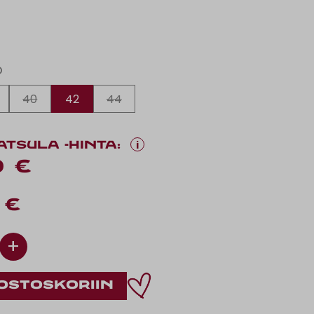
O
40
42
44
i
ATSULA -HINTA:
0 €
 €
+