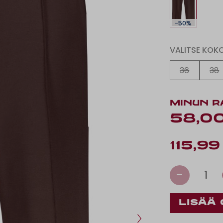
-50%
VALITSE KOK
36
38
MINUN R
58,0
115,99
-
1