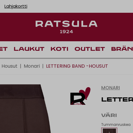
Lahjakortti
Toimituskulut alk
et
Laukut
Koti
Outlet
Brän
Housut
|
Monari
|
LETTERING BAND -HOUSUT
MONARI
LETTER
VÄRI
Tummanruskea