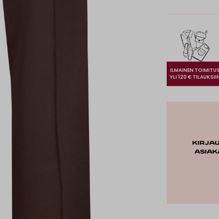
ILMAINEN TOIMITU
YLI 120 € TILAUKSII
Kirja
asiak