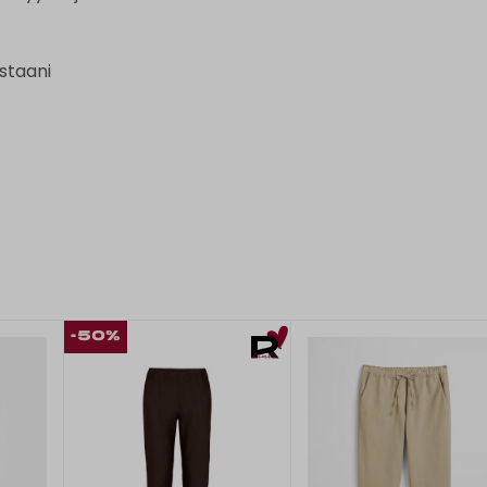
astaani
-50%