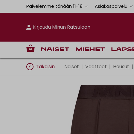
Palvelemme tänään 11
-
18
Asiakaspalvelu
Kirjaudu Minun Ratsulaan
Naiset
Miehet
Laps
Takaisin
Naiset
|
Vaatteet
|
Housut
|