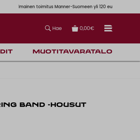
. 6,90€
Ilmainen toimitus Manner-Suomeen yli 120 euron tilauksiin
Hae
0,00€
dit
Muotitavaratalo
ING BAND -HOUSUT