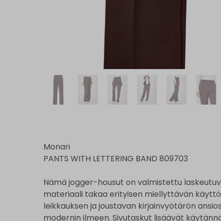
Monari
PANTS WITH LETTERING BAND 809703
Nämä jogger-housut on valmistettu laskeutuva
materiaali takaa erityisen miellyttävän käy
leikkauksen ja joustavan kirjainvyötärön ansio
modernin ilmeen. Sivutaskut lisäävät käytännö