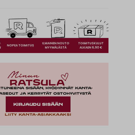
S
ILMAINEN NOUTO
TOIMITUSKULUT
NOPEA TOIMITUS
N
MYYMÄLÄSTÄ
ALKAEN 6,90 €
utuneena sisään, hyödynnät kanta-
asedut ja kerrytät ostohyvitystä
KIRJAUDU SISÄÄN
Liity kanta-asiakkaaksi