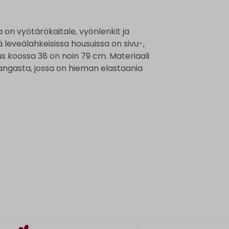
on vyötärökaitale, vyönlenkit ja
ä leveälahkeisissa housuissa on sivu-,
uus koossa 38 on noin 79 cm. Materiaali
kangasta, jossa on hieman elastaania