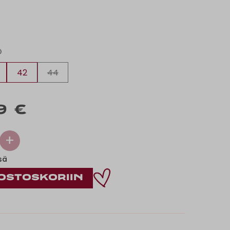
O
42
44
9 €
+
sä