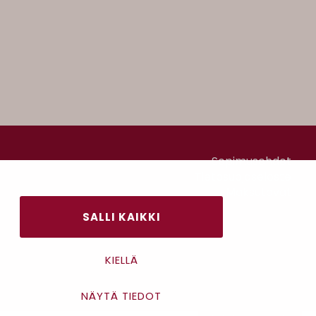
Sopimusehdot
Tietosuojaseloste
Maksutavat
SALLI KAIKKI
KIELLÄ
NÄYTÄ TIEDOT