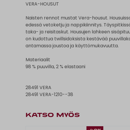
VERA-HOUSUT
Naisten rennot mustat Vera-housut. Housuissa 
edessä vetoketju ja nappikiinnitys. Täyspitkiss
taka- ja reisitaskut. Housujen lahkeen sisäpit
on kudottua twillsidoksista kestävää puuvilla
antamassa joustoa ja käyttömukavuutta.
Materiaalit
98 % puuvilla, 2 % elastaani
28491 VERA
28491 VERA-1210--38
KATSO MYÖS