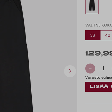
VALITSE KOK
38
40
129,9
-
1
Varasto vähis