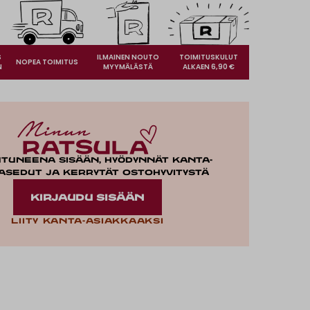
S
ILMAINEN NOUTO
TOIMITUSKULUT
NOPEA TOIMITUS
N
MYYMÄLÄSTÄ
ALKAEN 6,90 €
utuneena sisään, hyödynnät kanta-
asedut ja kerrytät ostohyvitystä
KIRJAUDU SISÄÄN
Liity kanta-asiakkaaksi