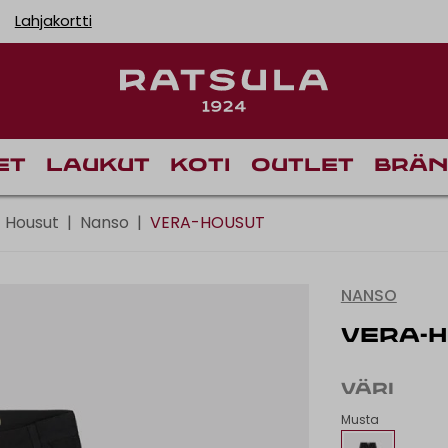
Lahjakortti
Toimituskulut alk
et
Laukut
Koti
Outlet
Brän
Housut
|
Nanso
|
VERA-HOUSUT
NANSO
VERA-
VÄRI
Musta