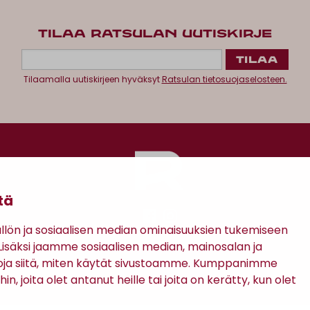
TILAA RATSULAN UUTISKIRJE
Tilaamalla uutiskirjeen hyväksyt
Ratsulan tietosuojaselosteen.
tä
ön ja sosiaalisen median ominaisuuksien tukemiseen
säksi jaamme sosiaalisen median, mainosalan ja
Antinkatu 17, 28100 Pori
oja siitä, miten käytät sivustoamme. Kumppanimme
in, joita olet antanut heille tai joita on kerätty, kun olet