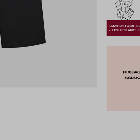
ILMAINEN TOIMITU
YLI 120 € TILAUKSII
Kirja
asiak