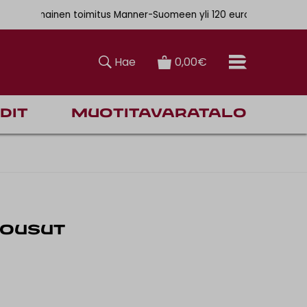
. 6,90€
Ilmainen toimitus Manner-Suomeen yli 120 euron tilauksiin
Hae
0,00€
dit
Muotitavaratalo
HOUSUT