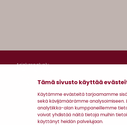
Asiakaspalvelu
Kanta-asiakkuus
Lahjakortti
Tämä sivusto käyttää evästei
Gomee Ratsula Café
Käytämme evästeitä tarjoamamme sisäll
sekä kävijämäärämme analysoimiseen. Li
analytiikka-alan kumppaneillemme tiet
voivat yhdistää näitä tietoja muihin tietoih
käyttänyt heidän palvelujaan.