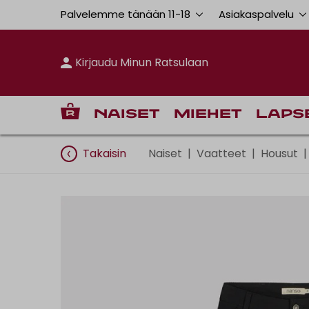
Palvelemme tänään 11
-
18
Asiakaspalvelu
Kirjaudu Minun Ratsulaan
Naiset
Miehet
Laps
Takaisin
Naiset
|
Vaatteet
|
Housut
|