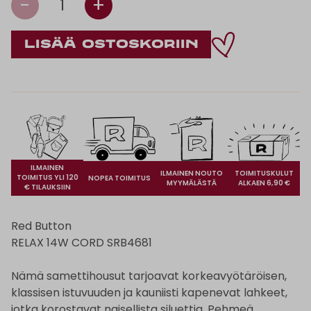
-
+
1
ILMAINEN
ILMAINEN NOUTO
TOIMITUSKULUT
TOIMITUS YLI 120
NOPEA TOIMITUS
MYYMÄLÄSTÄ
ALKAEN 6,90 €
€ TILAUKSIIN
Red Button
RELAX 14W CORD SRB4681
Nämä samettihousut tarjoavat korkeavyötäröisen,
klassisen istuvuuden ja kauniisti kapenevat lahkeet,
jotka korostavat naisellista siluettia. Pehmeä