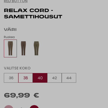
RED BUTTON
RELAX CORD -
SAMETTIHOUSUT
VÄRI
Ruskea
VALITSE KOKO
36
38
40
42
44
69,99 €