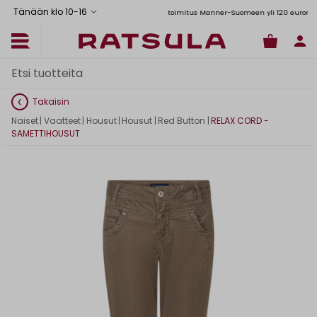
Tänään klo 10
-
16
Toimituskulut alk. 6,90€
Ilmainen toimitus Manner-Suomeen yli 120 euron tilauks
Takaisin
Naiset
|
Vaatteet
|
Housut
|
Housut
|
Red Button
|
RELAX CORD -
SAMETTIHOUSUT