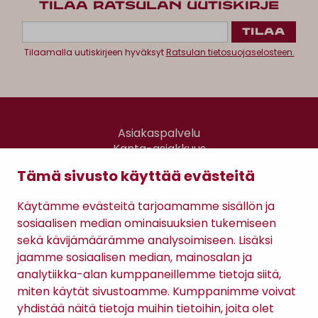
TILAA RATSULAN UUTISKIRJE
Tilaamalla uutiskirjeen hyväksyt
Ratsulan tietosuojaselosteen.
Asiakaspalvelu
Kanta-asiakkuus
Lahjakortti
Tämä sivusto käyttää evästeitä
Gomee Ratsula Café
Käytämme evästeitä tarjoamamme sisällön ja
Sopimusehdot
sosiaalisen median ominaisuuksien tukemiseen
Tietosuojaseloste
sekä kävijämäärämme analysoimiseen. Lisäksi
Maksutavat
jaamme sosiaalisen median, mainosalan ja
analytiikka-alan kumppaneillemme tietoja siitä,
miten käytät sivustoamme. Kumppanimme voivat
yhdistää näitä tietoja muihin tietoihin, joita olet