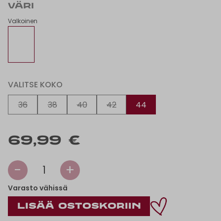
VÄRI
Valkoinen
VALITSE KOKO
36
38
40
42
44
69,99 €
-
+
1
Varasto vähissä