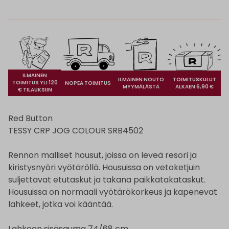
ILMAINEN
ILMAINEN NOUTO
TOIMITUSKULUT
TOIMITUS YLI 120
NOPEA TOIMITUS
MYYMÄLÄSTÄ
ALKAEN 6,90 €
€ TILAUKSIIN
Red Button
TESSY CRP JOG COLOUR SRB4502
Rennon malliset housut, joissa on leveä resori ja
kiristysnyöri vyötäröllä. Housuissa on vetoketjuin
suljettavat etutaskut ja takana paikkatakataskut.
Housuissa on normaali vyötärökorkeus ja kapenevat
lahkeet, jotka voi kääntää.
Lahkeen sisäsauma 74/68 cm.