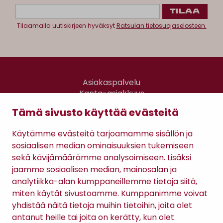
Tilaamalla uutiskirjeen hyväksyt
Ratsulan tietosuojaselosteen.
Asiakaspalvelu
Kanta-asiakkuus
Lahjakortti
Tämä sivusto käyttää evästeitä
Gomee Ratsula Café
Käytämme evästeitä tarjoamamme sisällön ja
Sopimusehdot
sosiaalisen median ominaisuuksien tukemiseen
Tietosuojaseloste
sekä kävijämäärämme analysoimiseen. Lisäksi
Maksutavat
jaamme sosiaalisen median, mainosalan ja
analytiikka-alan kumppaneillemme tietoja siitä,
miten käytät sivustoamme. Kumppanimme voivat
yhdistää näitä tietoja muihin tietoihin, joita olet
antanut heille tai joita on kerätty, kun olet