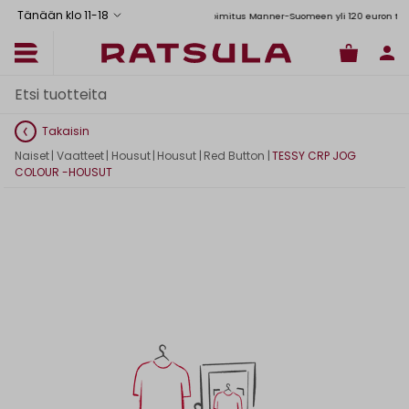
Tänään klo 11
-
18
Toimituskulut alk. 6,90€
Ilmainen toimitus Manner-Suomeen yli 120 euron tilauksi
Takaisin
Naiset
|
Vaatteet
|
Housut
|
Housut
|
Red Button
|
TESSY CRP JOG
COLOUR -HOUSUT