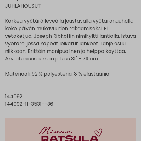
JUHLAHOUSUT
Korkea vyötärö leveällä joustavalla vyötärönauhalla
koko päivän mukavuuden takaamiseksi. Ei
vetoketjua. Joseph Ribkoffin nimikyltti lantiolla. Istuva
vyötärö, jossa kapeat leikatut lahkeet. Lahje osuu
nilkkaan. Erittäin monipuolinen ja helppo käyttää.
Arvioitu sisäsauman pituus 31" - 79 cm
Materiaali: 92 % polyesteriä, 8 % elastaania
144092
144092-11-3531--36