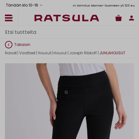
Tänään klo 10
-
16
Toimituskulut alk. 6,90€
Ilmainen toimitus Manner-Suomeen yli 120 euron tilau
Takaisin
Naiset
|
Vaatteet
|
Housut
|
Housut
|
Joseph Ribkoff
|
JUHLAHOUSUT