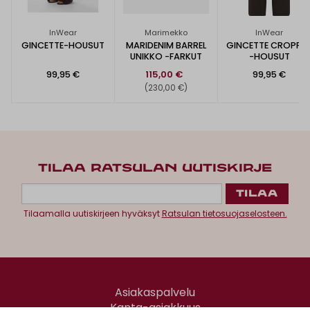
InWear
Marimekko
InWear
GINCETTE-HOUSUT
MARIDENIM BARREL
GINCETTE CROPPE
UNIKKO -FARKUT
-HOUSUT
99,95 €
115,00 €
99,95 €
(230,00 €)
TILAA RATSULAN UUTISKIRJE
Tilaamalla uutiskirjeen hyväksyt
Ratsulan tietosuojaselosteen.
Asiakaspalvelu
Kanta-asiakkuus