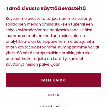
Lahjakortti
Tämä sivusto käyttää evästeitä
Gomee Ratsula Café
Käytämme evästeitä tarjoamamme sisällön ja
Sopimusehdot
sosiaalisen median ominaisuuksien tukemiseen
Tietosuojaseloste
sekä kävijämäärämme analysoimiseen. Lisäksi
Maksutavat
jaamme sosiaalisen median, mainosalan ja
analytiikka-alan kumppaneillemme tietoja siitä,
miten käytät sivustoamme. Kumppanimme voivat
yhdistää näitä tietoja muihin tietoihin, joita olet
antanut heille tai joita on kerätty, kun olet
käyttänyt heidän palvelujaan.
SALLI KAIKKI
Antinkatu 17, 28100 Pori
KIELLÄ
NÄYTÄ TIEDOT