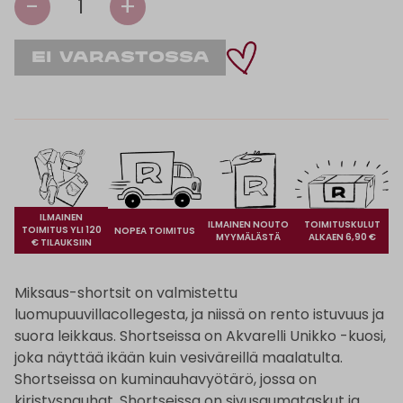
-
+
1
ILMAINEN
ILMAINEN NOUTO
TOIMITUSKULUT
TOIMITUS YLI 120
NOPEA TOIMITUS
MYYMÄLÄSTÄ
ALKAEN 6,90 €
€ TILAUKSIIN
Miksaus-shortsit on valmistettu
luomupuuvillacollegesta, ja niissä on rento istuvuus ja
suora leikkaus. Shortseissa on Akvarelli Unikko -kuosi,
joka näyttää ikään kuin vesiväreillä maalatulta.
Shortseissa on kuminauhavyötärö, jossa on
kiristysnauhat. Shortseissa on sivusaumataskut ja