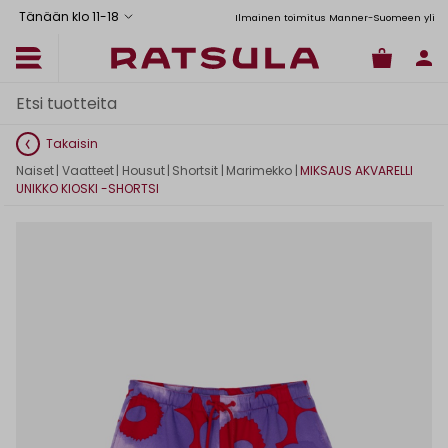
Tänään klo 11
-
18
Toimituskulut alk. 6,90€
Ilmainen toimitus Manner-Suomeen yli 120
Takaisin
Naiset
|
Vaatteet
|
Housut
|
Shortsit
|
Marimekko
|
MIKSAUS AKVARELLI
UNIKKO KIOSKI -SHORTSI