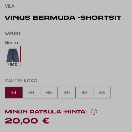
VILA
VINUS BERMUDA -SHORTSIT
VÄRI
Sininen
-50%
VALITSE KOKO
34
36
38
40
42
44
i
MINUN RATSULA -HINTA:
20,00 €