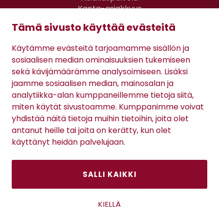
Kanta-asiakkuus
Lahjakortti
Tämä sivusto käyttää evästeitä
Gomee Ratsula Café
Käytämme evästeitä tarjoamamme sisällön ja
Sopimusehdot
sosiaalisen median ominaisuuksien tukemiseen
Tietosuojaseloste
sekä kävijämäärämme analysoimiseen. Lisäksi
Maksutavat
jaamme sosiaalisen median, mainosalan ja
analytiikka-alan kumppaneillemme tietoja siitä,
miten käytät sivustoamme. Kumppanimme voivat
yhdistää näitä tietoja muihin tietoihin, joita olet
antanut heille tai joita on kerätty, kun olet
käyttänyt heidän palvelujaan.
SALLI KAIKKI
Antinkatu 17, 28100 Pori
KIELLÄ