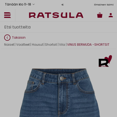
Tänään klo 11
-
18
Toimituskulut alk. 6,90€
Ilmainen toimitus Manner-Suomeen yli 120
Takaisin
Naiset
|
Vaatteet
|
Housut
|
Shortsit
|
Vila
|
VINUS BERMUDA -SHORTSIT