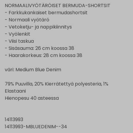
NORMAALIVYÖTÄRÖISET BERMUDA-SHORTSIT
- Farkkukankaiset bermudashortsit
- Normaali vyötärö
- Vetoketju- ja nappikiinnitys
- Vyölenkit
- Viisi taskua
- Sisäsauma: 26 cm koossa 38
- Haarakorkeus: 28 cm koossa 38
väri: Medium Blue Denim
79% Puuvilla, 20% Kierrätettyä polyesteria, 1%
Elastaani
Hienopesu 40 asteessa
14113993
14113993-MBLUEDENIM--34