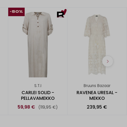
-50%
S.T.I
Bruuns Bazaar
CARLEI SOLID -
RAVENEA URESAL -
PELLAVAMEKKO
MEKKO
59,98 €
239,95 €
(119,95 €)