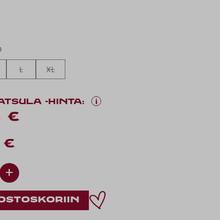
O
L
XL
i
ATSULA -HINTA:
 €
 €
+