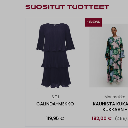
SUOSITUT TUOTTEET
-60%
S.T.I
Marimekko
CALINDA-MEKKO
KAUNISTA KUK
KUKKAAN -
SILKKIMEKK
119,95 €
182,00 €
(455,