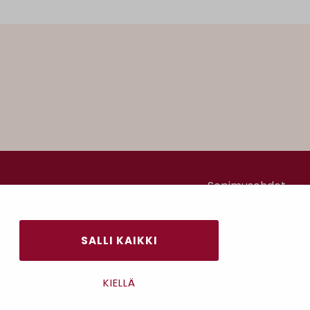
Sopimusehdot
Tietosuojaseloste
Maksutavat
SALLI KAIKKI
KIELLÄ