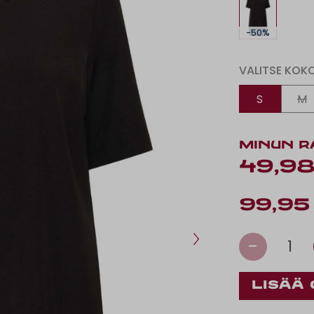
-50%
VALITSE KOK
S
M
MINUN R
49,98
99,95
-
1