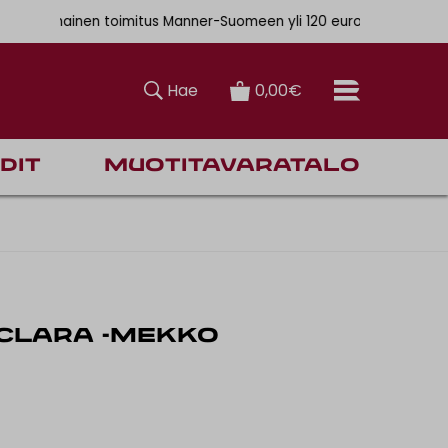
. 6,90€
mainen toimitus Manner-Suomeen yli 120 euron tilauksiin
Hae
0,00€
dit
Muotitavaratalo
 CLARA -MEKKO