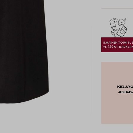
ILMAINEN TOIMITU
YLI 120 € TILAUKSII
Kirja
asiak