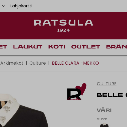
u
Lahjakortti
Toimituskulut alk
Il
et
Laukut
Koti
Outlet
Brän
Arkimekot
|
Culture
|
BELLE CLARA -MEKKO
CULTURE
BELLE
VÄRI
Musta