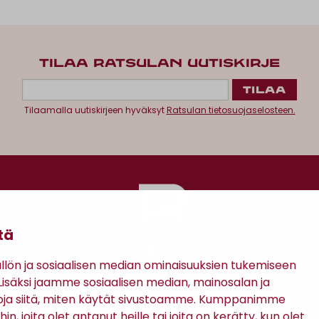
TILAA RATSULAN UUTISKIRJE
Tilaamalla uutiskirjeen hyväksyt
Ratsulan tietosuojaselosteen.
tä
ön ja sosiaalisen median ominaisuuksien tukemiseen
säksi jaamme sosiaalisen median, mainosalan ja
Antinkatu 17, 28100 Pori
oja siitä, miten käytät sivustoamme. Kumppanimme
in, joita olet antanut heille tai joita on kerätty, kun olet