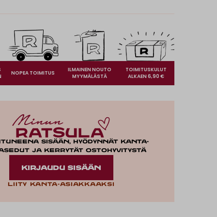
S
ILMAINEN NOUTO
TOIMITUSKULUT
NOPEA TOIMITUS
N
MYYMÄLÄSTÄ
ALKAEN 6,90 €
utuneena sisään, hyödynnät kanta-
asedut ja kerrytät ostohyvitystä
KIRJAUDU SISÄÄN
Liity kanta-asiakkaaksi