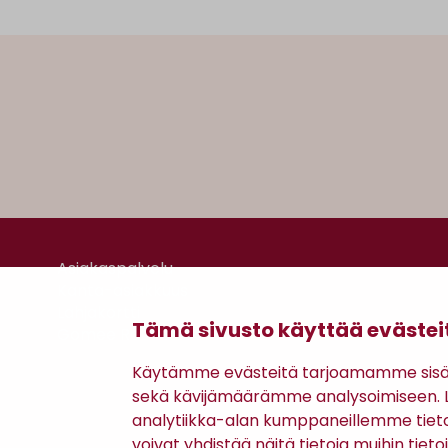
Asiakaspalvelu
Kanta-asiakkuus
Lahjakortti
Tämä sivusto käyttää evästei
Gomee Ratsula Café
Käytämme evästeitä tarjoamamme sisäll
sekä kävijämäärämme analysoimiseen. Li
analytiikka-alan kumppaneillemme tiet
voivat yhdistää näitä tietoja muihin tietoih