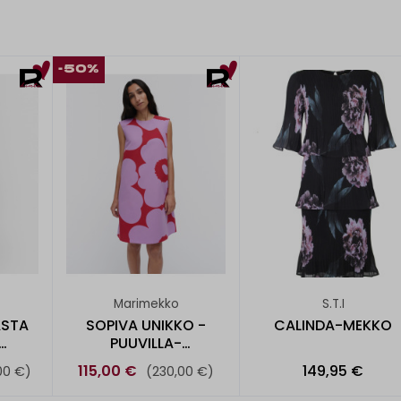
-50%
Marimekko
S.T.I
ASTA
SOPIVA UNIKKO -
CALINDA-MEKKO
PUUVILLA-
O
PELLAVAMEKKO
115,00 €
149,95 €
00 €)
(230,00 €)