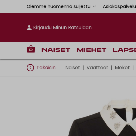
Olemme huomenna suljettu
Asiakaspalvel
Kirjaudu Minun Ratsulaan
Naiset
Miehet
Laps
Takaisin
Naiset
|
Vaatteet
|
Mekot
|