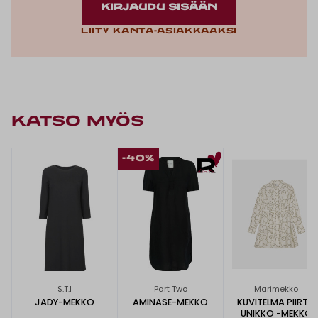
KIRJAUDU SISÄÄN
Liity kanta-asiakkaaksi
KATSO MYÖS
-40%
S.T.I
Part Two
Marimekko
JADY-MEKKO
AMINASE-MEKKO
KUVITELMA PIIRTO
UNIKKO -MEKKO