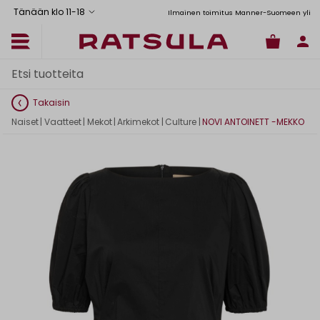
Tänään klo 11
-
18
Toimituskulut alk. 6,90€
Ilmainen toimitus Manner-Suomeen yli 120 
Takaisin
Naiset
|
Vaatteet
|
Mekot
|
Arkimekot
|
Culture
|
NOVI ANTOINETT -MEKKO