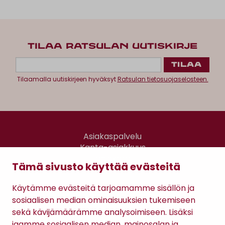
TILAA RATSULAN UUTISKIRJE
Tilaamalla uutiskirjeen hyväksyt
Ratsulan tietosuojaselosteen.
Asiakaspalvelu
Kanta-asiakkuus
Lahjakortti
Tämä sivusto käyttää evästeitä
Gomee Ratsula Café
Käytämme evästeitä tarjoamamme sisällön ja
Sopimusehdot
sosiaalisen median ominaisuuksien tukemiseen
Tietosuojaseloste
sekä kävijämäärämme analysoimiseen. Lisäksi
Maksutavat
jaamme sosiaalisen median, mainosalan ja