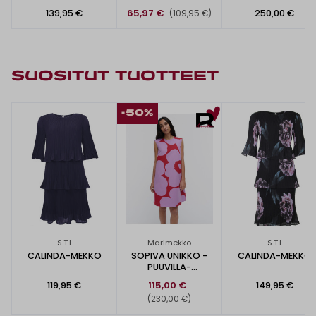
139,95 €
65,97 €
250,00 €
(109,95 €)
SUOSITUT TUOTTEET
-50%
S.T.I
Marimekko
S.T.I
CALINDA-MEKKO
SOPIVA UNIKKO -
CALINDA-MEKKO
PUUVILLA-
PELLAVAMEKKO
119,95 €
115,00 €
149,95 €
(230,00 €)