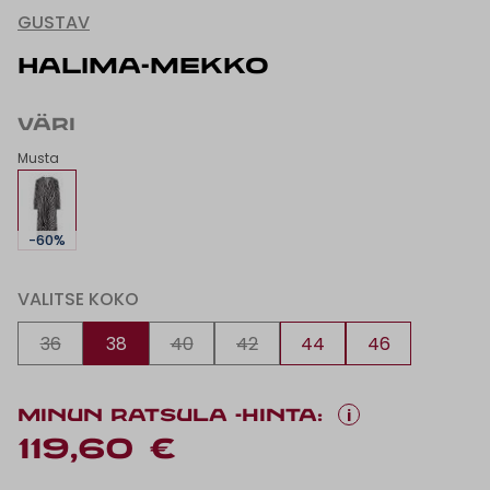
GUSTAV
HALIMA-MEKKO
VÄRI
Musta
-60%
VALITSE KOKO
36
38
40
42
44
46
i
MINUN RATSULA -HINTA:
119,60 €