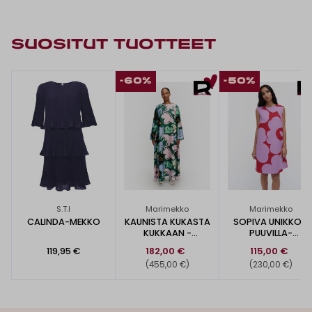
SUOSITUT TUOTTEET
-60%
-50%
S.T.I
Marimekko
Marimekko
CALINDA-MEKKO
KAUNISTA KUKASTA
SOPIVA UNIKKO -
KUKKAAN -
PUUVILLA-
SILKKIMEKKO
PELLAVAMEKKO
119,95 €
182,00 €
115,00 €
(455,00 €)
(230,00 €)