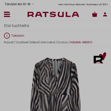
Tänään klo 10
-
16
Toimituskulut alk. 6,90€
Ilmainen toimitus Manner-Suomeen yli 120 euron til
Takaisin
Naiset
|
Vaatteet
|
Mekot
|
Arkimekot
|
Gustav
|
HALIMA-MEKKO