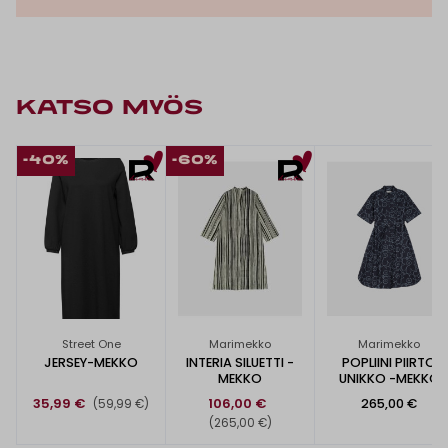
KATSO MYÖS
-40%
-60%
Street One
Marimekko
Marimekko
JERSEY-MEKKO
INTERIA SILUETTI -
POPLIINI PIIRTO
MEKKO
UNIKKO -MEKKO
35,99 €
106,00 €
265,00 €
(59,99 €)
(265,00 €)