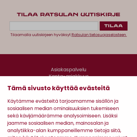
TILAA RATSULAN UUTISKIRJE
Tilaamalla uutiskirjeen hyväksyt
Ratsulan tietosuojaselosteen.
Asiakaspalvelu
Kanta-asiakkuus
Lahjakortti
Tämä sivusto käyttää evästeitä
Gomee Ratsula Café
Käytämme evästeitä tarjoamamme sisällön ja
Sopimusehdot
sosiaalisen median ominaisuuksien tukemiseen
Tietosuojaseloste
sekä kävijämäärämme analysoimiseen. Lisäksi
Maksutavat
jaamme sosiaalisen median, mainosalan ja
analytiikka-alan kumppaneillemme tietoja siitä,