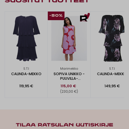
SUOSITUT TUOTTEET
-50%
S.T.I
Marimekko
S.T.I
CALINDA-MEKKO
SOPIVA UNIKKO -
CALINDA-MEKKO
PUUVILLA-
PELLAVAMEKKO
119,95 €
115,00 €
149,95 €
(230,00 €)
TILAA RATSULAN UUTISKIRJE