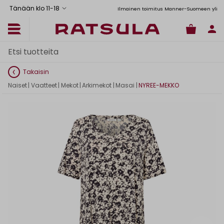
Tänään klo 11
-
18
Toimituskulut alk. 6,90€
Ilmainen toimitus Manner-Suomeen yli 120
Takaisin
Naiset
|
Vaatteet
|
Mekot
|
Arkimekot
|
Masai
|
NYREE-MEKKO