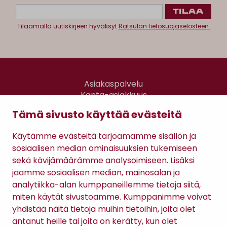
Tilaamalla uutiskirjeen hyväksyt
Ratsulan tietosuojaselosteen.
Asiakaspalvelu
Kanta-asiakkuus
Lahjakortti
Tämä sivusto käyttää evästeitä
Gomee Ratsula Café
Käytämme evästeitä tarjoamamme sisällön ja
Sopimusehdot
sosiaalisen median ominaisuuksien tukemiseen
Tietosuojaseloste
sekä kävijämäärämme analysoimiseen. Lisäksi
Maksutavat
jaamme sosiaalisen median, mainosalan ja
analytiikka-alan kumppaneillemme tietoja siitä,
miten käytät sivustoamme. Kumppanimme voivat
yhdistää näitä tietoja muihin tietoihin, joita olet
antanut heille tai joita on kerätty, kun olet