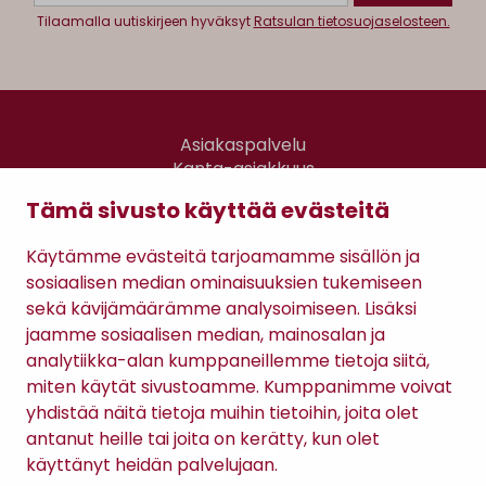
Tilaamalla uutiskirjeen hyväksyt
Ratsulan tietosuojaselosteen.
Asiakaspalvelu
Kanta-asiakkuus
Lahjakortti
Tämä sivusto käyttää evästeitä
Gomee Ratsula Café
Käytämme evästeitä tarjoamamme sisällön ja
Sopimusehdot
sosiaalisen median ominaisuuksien tukemiseen
Tietosuojaseloste
sekä kävijämäärämme analysoimiseen. Lisäksi
Maksutavat
jaamme sosiaalisen median, mainosalan ja
analytiikka-alan kumppaneillemme tietoja siitä,
miten käytät sivustoamme. Kumppanimme voivat
yhdistää näitä tietoja muihin tietoihin, joita olet
antanut heille tai joita on kerätty, kun olet
käyttänyt heidän palvelujaan.