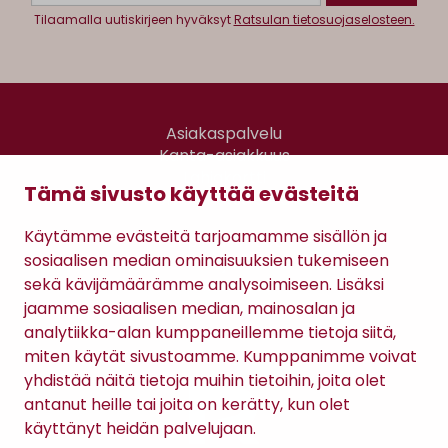
Tilaamalla uutiskirjeen hyväksyt
Ratsulan tietosuojaselosteen.
Asiakaspalvelu
Kanta-asiakkuus
Lahjakortti
Tämä sivusto käyttää evästeitä
Gomee Ratsula Café
Käytämme evästeitä tarjoamamme sisällön ja
Sopimusehdot
sosiaalisen median ominaisuuksien tukemiseen
Tietosuojaseloste
sekä kävijämäärämme analysoimiseen. Lisäksi
Maksutavat
jaamme sosiaalisen median, mainosalan ja
analytiikka-alan kumppaneillemme tietoja siitä,
miten käytät sivustoamme. Kumppanimme voivat
yhdistää näitä tietoja muihin tietoihin, joita olet
antanut heille tai joita on kerätty, kun olet
käyttänyt heidän palvelujaan.