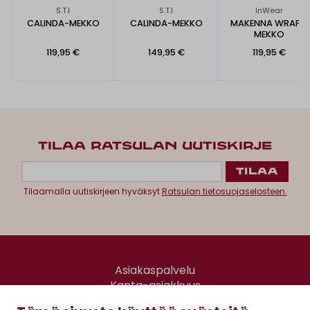
S.T.I
S.T.I
InWear
CALINDA-MEKKO
CALINDA-MEKKO
MAKENNA WRAP -
MEKKO
119,95 €
149,95 €
119,95 €
TILAA RATSULAN UUTISKIRJE
Tilaamalla uutiskirjeen hyväksyt
Ratsulan tietosuojaselosteen.
Asiakaspalvelu
Kanta-asiakkuus
Lahjakortti