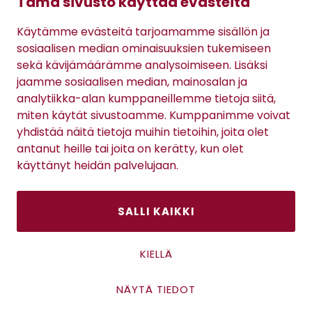
Tämä sivusto käyttää evästeitä
Gomee Ratsula Café
Käytämme evästeitä tarjoamamme sisällön ja
Sopimusehdot
sosiaalisen median ominaisuuksien tukemiseen
Tietosuojaseloste
sekä kävijämäärämme analysoimiseen. Lisäksi
Maksutavat
jaamme sosiaalisen median, mainosalan ja
analytiikka-alan kumppaneillemme tietoja siitä,
miten käytät sivustoamme. Kumppanimme voivat
yhdistää näitä tietoja muihin tietoihin, joita olet
antanut heille tai joita on kerätty, kun olet
käyttänyt heidän palvelujaan.
SALLI KAIKKI
Antinkatu 17, 28100 Pori
KIELLÄ
NÄYTÄ TIEDOT
Asiakaspalvelu