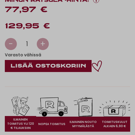
i
MINUN RATSULA -HINTA:
77,97 €
129,95 €
-
+
1
Varasto vähissä
ILMAINEN
ILMAINEN NOUTO
TOIMITUSKULUT
TOIMITUS YLI 120
NOPEA TOIMITUS
MYYMÄLÄSTÄ
ALKAEN 6,90 €
€ TILAUKSIIN