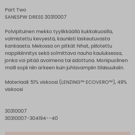
Part Two
SANESPW DRESS 30310007
Polvipituinen mekko tyylikkäällä kukkakuosilla,
valmistettu kevyestä, kauniisti laskeutuvasta
kankaasta. Mekossa on pitkät hihat, piilotettu
nappikiinnitys sekä solmittava nauha kauluksessa,
jonka voi pitää avoimena tai sidottuna. Monipuolinen
malli sopii niin arkeen kuin juhlavampiin tilaisuuksiin.
Materiaali: 51% viskoosi (LENZING™ ECOVERO™), 49%
viskoosi
30310007
30310007-304194--40