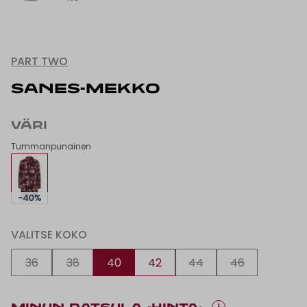
PART TWO
SANES-MEKKO
VÄRI
Tummanpunainen
-40%
VALITSE KOKO
36
38
40
42
44
46