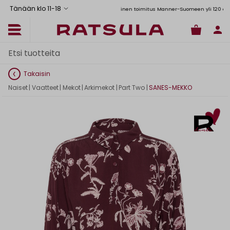
Tänään klo 11
-
18
Toimituskulut alk. 6,90€
Ilmainen toimitus Manner-Suomeen yli 120 euron tila
Takaisin
Naiset
|
Vaatteet
|
Mekot
|
Arkimekot
|
Part Two
|
SANES-MEKKO