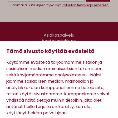
Tilaamalla uutiskirjeen hyväksyt
Ratsulan tietosuojaselosteen.
Asiakaspalvelu
Kanta-asiakkuus
Lahjakortti
Tämä sivusto käyttää evästeitä
Gomee Ratsula Café
Käytämme evästeitä tarjoamamme sisällön ja
Sopimusehdot
sosiaalisen median ominaisuuksien tukemiseen
Tietosuojaseloste
sekä kävijämäärämme analysoimiseen. Lisäksi
Maksutavat
jaamme sosiaalisen median, mainosalan ja
analytiikka-alan kumppaneillemme tietoja siitä,
miten käytät sivustoamme. Kumppanimme voivat
yhdistää näitä tietoja muihin tietoihin, joita olet
antanut heille tai joita on kerätty, kun olet
käyttänyt heidän palvelujaan.