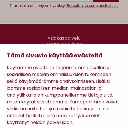
Tilaamalla uutiskirjeen hyväksyt
Ratsulan tietosuojaselosteen.
Asiakaspalvelu
Kanta-asiakkuus
Lahjakortti
Tämä sivusto käyttää evästeitä
Gomee Ratsula Café
Käytämme evästeitä tarjoamamme sisällön ja
Sopimusehdot
sosiaalisen median ominaisuuksien tukemiseen
Tietosuojaseloste
sekä kävijämäärämme analysoimiseen. Lisäksi
Maksutavat
jaamme sosiaalisen median, mainosalan ja
analytiikka-alan kumppaneillemme tietoja siitä,
miten käytät sivustoamme. Kumppanimme voivat
yhdistää näitä tietoja muihin tietoihin, joita olet
antanut heille tai joita on kerätty, kun olet
käyttänyt heidän palvelujaan.