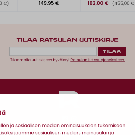
149,95 €
182,00 €
0 €)
(455,00 €
TILAA RATSULAN UUTISKIRJE
Tilaamalla uutiskirjeen hyväksyt
Ratsulan tietosuojaselosteen.
tä
ön ja sosiaalisen median ominaisuuksien tukemiseen
säksi jaamme sosiaalisen median, mainosalan ja
Antinkatu 17, 28100 Pori