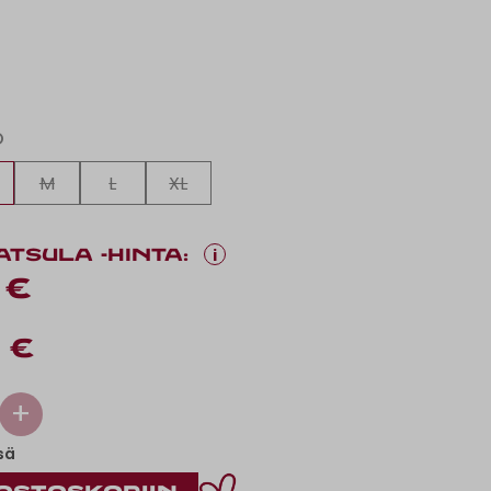
O
M
L
XL
i
ATSULA -HINTA:
 €
 €
+
sä