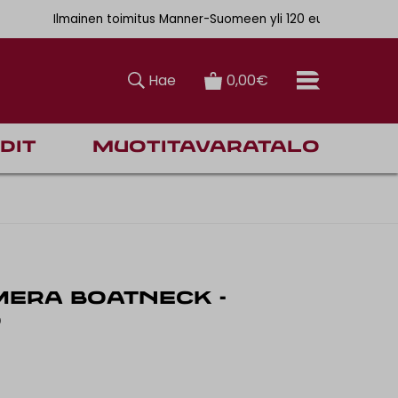
. 6,90€
Ilmainen toimitus Manner-Suomeen yli 120 euron tilauksiin
Hae
0,00€
dit
Muotitavaratalo
MERA BOATNECK -
O