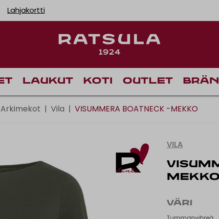
Lahjakortti
Toimituskulut alk
et
Laukut
Koti
Outlet
Brän
Arkimekot
|
Vila
|
VISUMMERA BOATNECK -MEKKO
VILA
VISUM
MEKK
VÄRI
Tummanvihreä