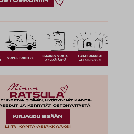
S
ILMAINEN NOUTO
TOIMITUSKULUT
NOPEA TOIMITUS
N
MYYMÄLÄSTÄ
ALKAEN 6,90 €
utuneena sisään, hyödynnät kanta-
asedut ja kerrytät ostohyvitystä
KIRJAUDU SISÄÄN
Liity kanta-asiakkaaksi