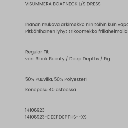
VISUMMERA BOATNECK L/S DRESS
Ihanan mukava arkimekko niin töihin kuin vapa
Pitkähihainen lyhyt trikoomekko frillahelmalla
Regular Fit
väri: Black Beauty / Deep Depths / Fig
50% Puuvilla, 50% Polyesteri
Konepesu 40 asteessa
14108923
14108923-DEEPDEPTHS--XS