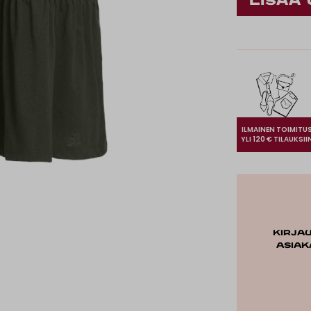
ILMAINEN TOIMITU
YLI 120 € TILAUKSII
Kirja
asiak