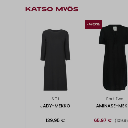
KATSO MYÖS
-40%
S.T.I
Part Two
JADY-MEKKO
AMINASE-ME
139,95 €
65,97 €
(109,9