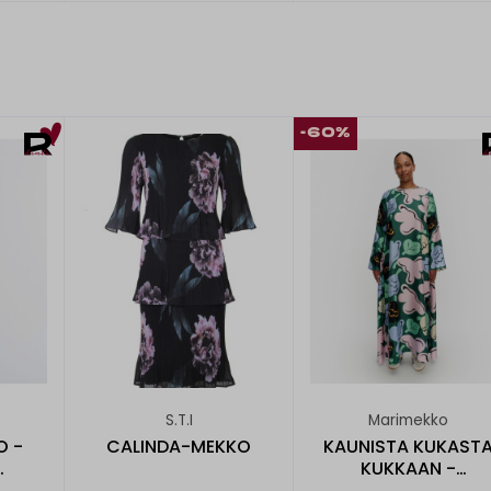
-60%
S.T.I
Marimekko
O -
CALINDA-MEKKO
KAUNISTA KUKAST
KUKKAAN -
KO
SILKKIMEKKO