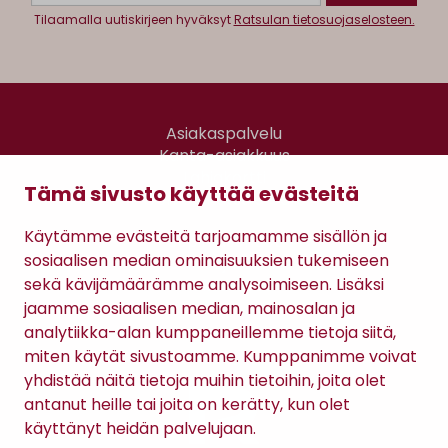
Tilaamalla uutiskirjeen hyväksyt
Ratsulan tietosuojaselosteen.
Asiakaspalvelu
Kanta-asiakkuus
Lahjakortti
Tämä sivusto käyttää evästeitä
Gomee Ratsula Café
Käytämme evästeitä tarjoamamme sisällön ja
Sopimusehdot
sosiaalisen median ominaisuuksien tukemiseen
Tietosuojaseloste
sekä kävijämäärämme analysoimiseen. Lisäksi
Maksutavat
jaamme sosiaalisen median, mainosalan ja
analytiikka-alan kumppaneillemme tietoja siitä,
miten käytät sivustoamme. Kumppanimme voivat
yhdistää näitä tietoja muihin tietoihin, joita olet
antanut heille tai joita on kerätty, kun olet
käyttänyt heidän palvelujaan.