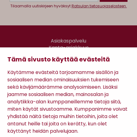
Tilaamalla uutiskirjeen hyväksyt
Ratsulan tietosuojaselosteen.
Asiakaspalvelu
Kanta-asiakkuus
Lahjakortti
Tämä sivusto käyttää evästeitä
Gomee Ratsula Café
Käytämme evästeitä tarjoamamme sisällön ja
Sopimusehdot
sosiaalisen median ominaisuuksien tukemiseen
Tietosuojaseloste
sekä kävijämäärämme analysoimiseen. Lisäksi
Maksutavat
jaamme sosiaalisen median, mainosalan ja
analytiikka-alan kumppaneillemme tietoja siitä,
miten käytät sivustoamme. Kumppanimme voivat
yhdistää näitä tietoja muihin tietoihin, joita olet
antanut heille tai joita on kerätty, kun olet
käyttänyt heidän palvelujaan.