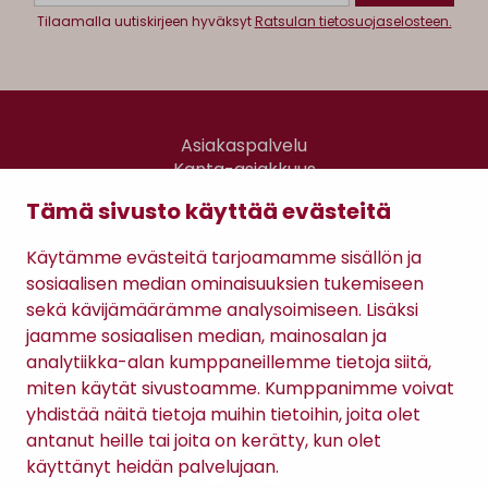
Tilaamalla uutiskirjeen hyväksyt
Ratsulan tietosuojaselosteen.
Asiakaspalvelu
Kanta-asiakkuus
Lahjakortti
Tämä sivusto käyttää evästeitä
Gomee Ratsula Café
Käytämme evästeitä tarjoamamme sisällön ja
Sopimusehdot
sosiaalisen median ominaisuuksien tukemiseen
Tietosuojaseloste
sekä kävijämäärämme analysoimiseen. Lisäksi
Maksutavat
jaamme sosiaalisen median, mainosalan ja
analytiikka-alan kumppaneillemme tietoja siitä,
miten käytät sivustoamme. Kumppanimme voivat
yhdistää näitä tietoja muihin tietoihin, joita olet
antanut heille tai joita on kerätty, kun olet
käyttänyt heidän palvelujaan.