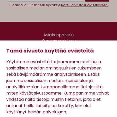
Tilaamalla uutiskirjeen hyväksyt
Ratsulan tietosuojaselosteen.
Asiakaspalvelu
Kanta-asiakkuus
Lahjakortti
Tämä sivusto käyttää evästeitä
Gomee Ratsula Café
Käytämme evästeitä tarjoamamme sisällön ja
Sopimusehdot
sosiaalisen median ominaisuuksien tukemiseen
Tietosuojaseloste
sekä kävijämäärämme analysoimiseen. Lisäksi
Maksutavat
jaamme sosiaalisen median, mainosalan ja
analytiikka-alan kumppaneillemme tietoja siitä,
miten käytät sivustoamme. Kumppanimme voivat
yhdistää näitä tietoja muihin tietoihin, joita olet
antanut heille tai joita on kerätty, kun olet
käyttänyt heidän palvelujaan.