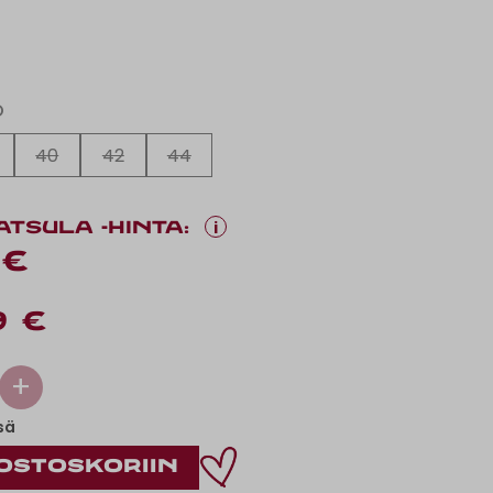
O
40
42
44
i
ATSULA -HINTA:
 €
9 €
+
sä