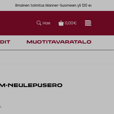
. 6,90€
Ilmainen toimitus Manner-Suomeen yli 120 euron tilauksiin
Hae
0,00€
dit
Muotitavaratalo
M-NEULEPUSERO
n