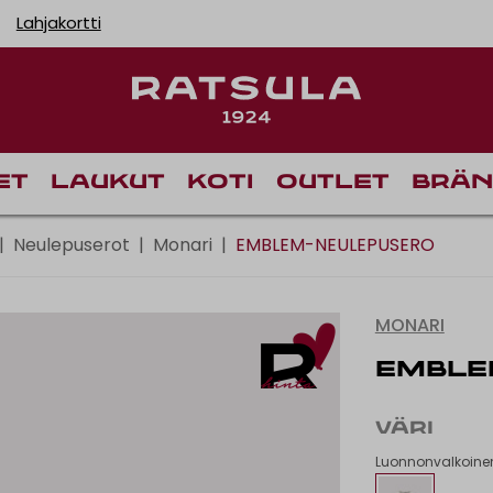
Lahjakortti
Toimituskulut alk
et
Laukut
Koti
Outlet
Brän
|
Neulepuserot
|
Monari
|
EMBLEM-NEULEPUSERO
MONARI
EMBLE
VÄRI
Luonnonvalkoine