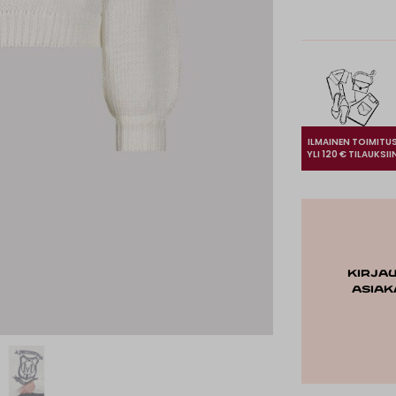
ILMAINEN TOIMITU
YLI 120 € TILAUKSII
Kirja
asiak