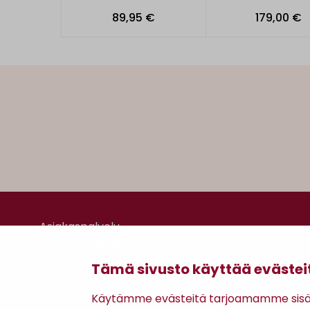
89,95 €
179,00 €
Asiakaspalvelu
Kanta-asiakkuus
Lahjakortti
Tämä sivusto käyttää evästei
Gomee Ratsula Café
Käytämme evästeitä tarjoamamme sisäll