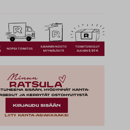
S
ILMAINEN NOUTO
TOIMITUSKULUT
NOPEA TOIMITUS
N
MYYMÄLÄSTÄ
ALKAEN 6,90 €
utuneena sisään, hyödynnät kanta-
asedut ja kerrytät ostohyvitystä
KIRJAUDU SISÄÄN
Liity kanta-asiakkaaksi