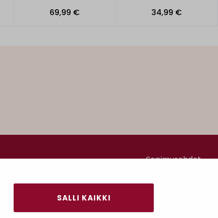
69,99 €
34,99 €
Sopimusehdot
Tietosuojaseloste
Maksutavat
SALLI KAIKKI