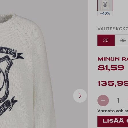
-40%
VALITSE KOK
36
38
MINUN R
81,59
135,9
-
1
Varasto vähis