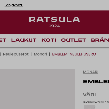
Lahjakortti
Toimituskulut alk
Ilm
et
Laukut
Koti
Outlet
Brän
|
Neulepuserot
|
Monari
|
EMBLEM-NEULEPUSERO
MONARI
EMBLE
VÄRI
Luonnonvalkoine