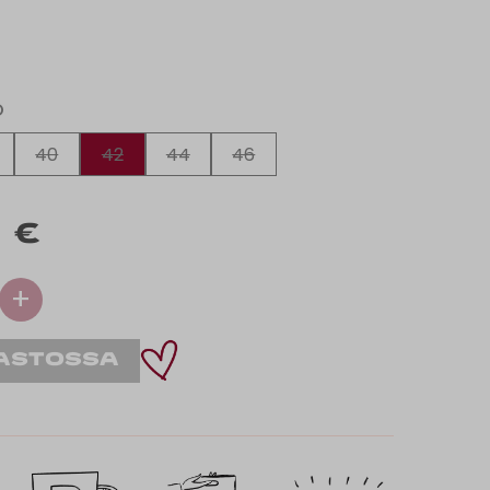
O
40
42
44
46
9 €
+