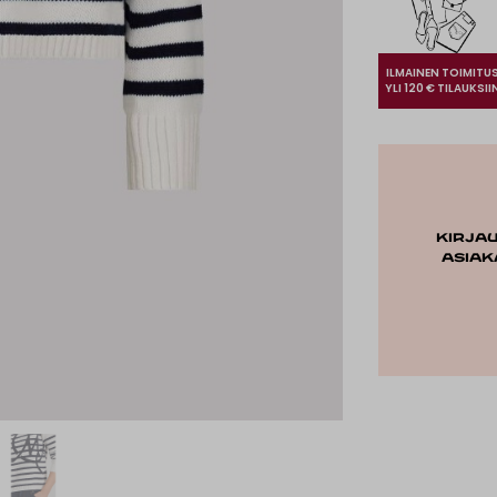
ILMAINEN TOIMITU
YLI 120 € TILAUKSII
Kirja
asiak