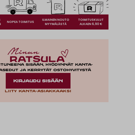
S
ILMAINEN NOUTO
TOIMITUSKULUT
NOPEA TOIMITUS
N
MYYMÄLÄSTÄ
ALKAEN 6,90 €
utuneena sisään, hyödynnät kanta-
asedut ja kerrytät ostohyvitystä
KIRJAUDU SISÄÄN
Liity kanta-asiakkaaksi