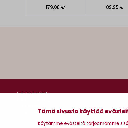
179,00 €
89,95 €
Asiakaspalvelu
Kanta-asiakkuus
Lahjakortti
Tämä sivusto käyttää evästei
Gomee Ratsula Café
Käytämme evästeitä tarjoamamme sisäll