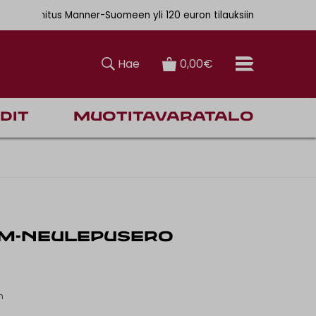
. 6,90€
ainen toimitus Manner-Suomeen yli 120 euron tilauksiin
Hae
0,00€
dit
Muotitavaratalo
M-NEULEPUSERO
n