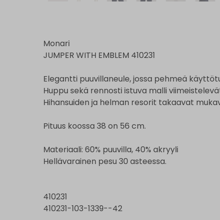
Monari
JUMPER WITH EMBLEM 410231
Elegantti puuvillaneule, jossa pehmeä käyttöt
Huppu sekä rennosti istuva malli viimeistelevä
Hihansuiden ja helman resorit takaavat muka
Pituus koossa 38 on 56 cm.
Materiaali: 60% puuvilla, 40% akryyli
Hellävarainen pesu 30 asteessa.
410231
410231-103-1339--42