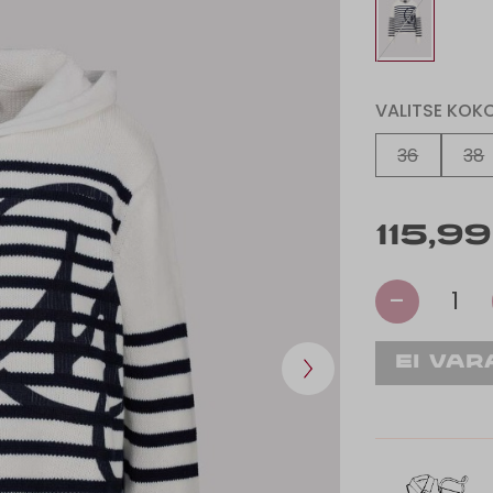
VALITSE KOK
36
38
115,9
-
1