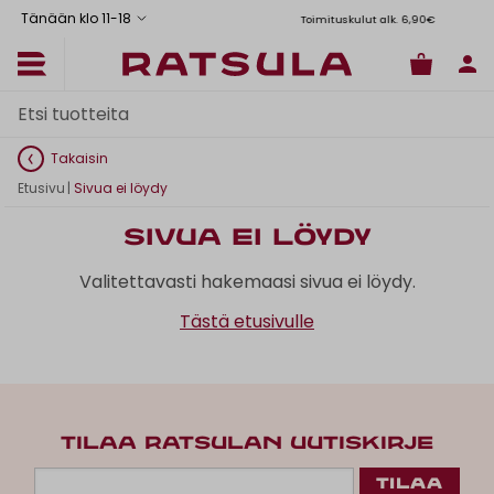
Tänään klo 11
-
18
Toimituskulut alk. 6,90€
Il
Takaisin
Etusivu
|
Sivua ei löydy
Sivua ei löydy
Valitettavasti hakemaasi sivua ei löydy.
Tästä etusivulle
TILAA RATSULAN UUTISKIRJE