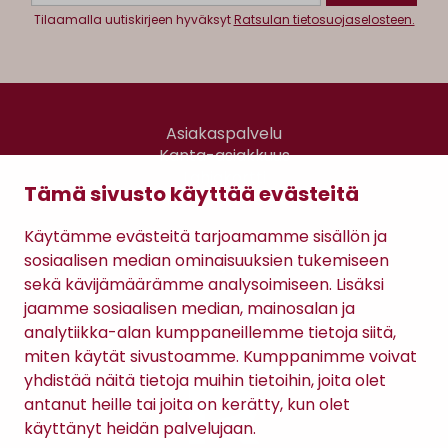
Tilaamalla uutiskirjeen hyväksyt
Ratsulan tietosuojaselosteen.
Asiakaspalvelu
Kanta-asiakkuus
Lahjakortti
Tämä sivusto käyttää evästeitä
Gomee Ratsula Café
Käytämme evästeitä tarjoamamme sisällön ja
Sopimusehdot
sosiaalisen median ominaisuuksien tukemiseen
Tietosuojaseloste
sekä kävijämäärämme analysoimiseen. Lisäksi
Maksutavat
jaamme sosiaalisen median, mainosalan ja
analytiikka-alan kumppaneillemme tietoja siitä,
miten käytät sivustoamme. Kumppanimme voivat
yhdistää näitä tietoja muihin tietoihin, joita olet
antanut heille tai joita on kerätty, kun olet
käyttänyt heidän palvelujaan.