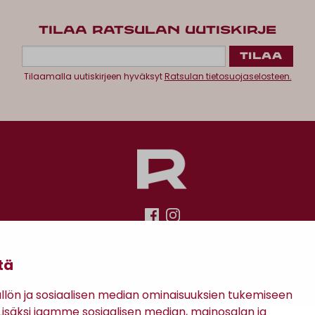
TILAA RATSULAN UUTISKIRJE
Tilaamalla uutiskirjeen hyväksyt
Ratsulan tietosuojaselosteen.
Antinkatu 17, 28100 Pori
tä
ön ja sosiaalisen median ominaisuuksien tukemiseen
säksi jaamme sosiaalisen median, mainosalan ja