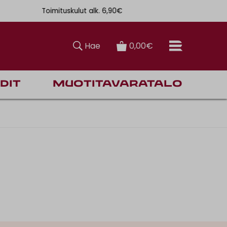
Toimituskulut alk. 6,90€
Ilmainen toim
Hae
0,00€
dit
Muotitavaratalo