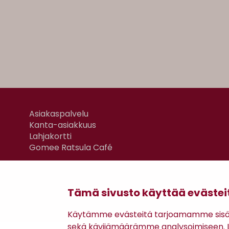
Asiakaspalvelu
Kanta-asiakkuus
Lahjakortti
Gomee Ratsula Café
Tämä sivusto käyttää evästei
Käytämme evästeitä tarjoamamme sisäll
sekä kävijämäärämme analysoimiseen. Li