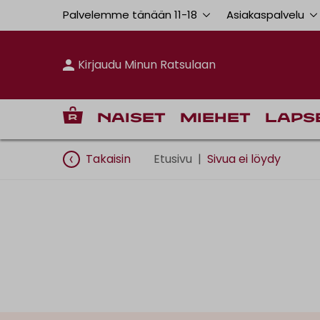
Palvelemme tänään 11
-
18
Asiakaspalvelu
Kirjaudu Minun Ratsulaan
Naiset
Miehet
Laps
Takaisin
Etusivu
|
Sivua ei löydy