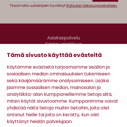
Tilaamalla uutiskirjeen hyväksyt
Ratsulan tietosuojaselosteen.
Asiakaspalvelu
Kanta-asiakkuus
Lahjakortti
Tämä sivusto käyttää evästeitä
Gomee Ratsula Café
Käytämme evästeitä tarjoamamme sisällön ja
Sopimusehdot
sosiaalisen median ominaisuuksien tukemiseen
Tietosuojaseloste
sekä kävijämäärämme analysoimiseen. Lisäksi
Maksutavat
jaamme sosiaalisen median, mainosalan ja
analytiikka-alan kumppaneillemme tietoja siitä,
miten käytät sivustoamme. Kumppanimme voivat
yhdistää näitä tietoja muihin tietoihin, joita olet
antanut heille tai joita on kerätty, kun olet
käyttänyt heidän palvelujaan.