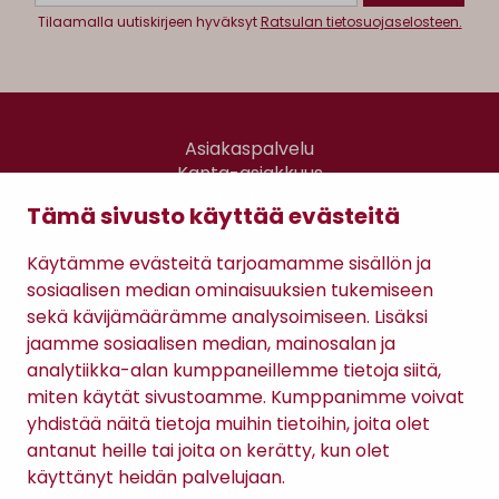
Tilaamalla uutiskirjeen hyväksyt
Ratsulan tietosuojaselosteen.
Asiakaspalvelu
Kanta-asiakkuus
Lahjakortti
Tämä sivusto käyttää evästeitä
Gomee Ratsula Café
Käytämme evästeitä tarjoamamme sisällön ja
Sopimusehdot
sosiaalisen median ominaisuuksien tukemiseen
Tietosuojaseloste
sekä kävijämäärämme analysoimiseen. Lisäksi
Maksutavat
jaamme sosiaalisen median, mainosalan ja
analytiikka-alan kumppaneillemme tietoja siitä,
miten käytät sivustoamme. Kumppanimme voivat
yhdistää näitä tietoja muihin tietoihin, joita olet
antanut heille tai joita on kerätty, kun olet
käyttänyt heidän palvelujaan.