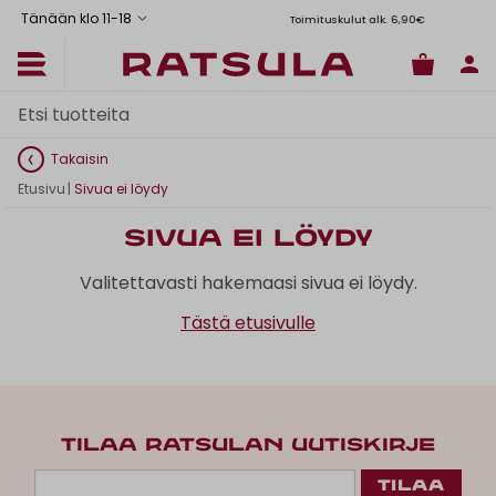
Tänään klo 11
-
18
Toimituskulut alk. 6,90€
Il
Takaisin
Etusivu
|
Sivua ei löydy
Sivua ei löydy
Valitettavasti hakemaasi sivua ei löydy.
Tästä etusivulle
TILAA RATSULAN UUTISKIRJE