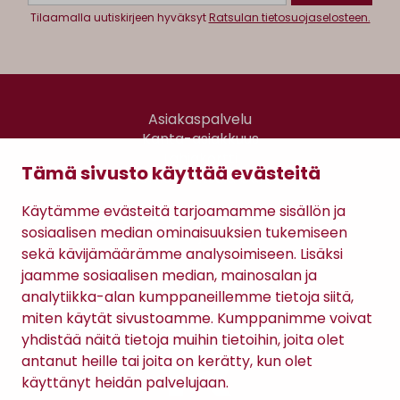
Tilaamalla uutiskirjeen hyväksyt
Ratsulan tietosuojaselosteen.
Asiakaspalvelu
Kanta-asiakkuus
Lahjakortti
Tämä sivusto käyttää evästeitä
Gomee Ratsula Café
Käytämme evästeitä tarjoamamme sisällön ja
Sopimusehdot
sosiaalisen median ominaisuuksien tukemiseen
Tietosuojaseloste
sekä kävijämäärämme analysoimiseen. Lisäksi
Maksutavat
jaamme sosiaalisen median, mainosalan ja
analytiikka-alan kumppaneillemme tietoja siitä,
miten käytät sivustoamme. Kumppanimme voivat
yhdistää näitä tietoja muihin tietoihin, joita olet
antanut heille tai joita on kerätty, kun olet
käyttänyt heidän palvelujaan.