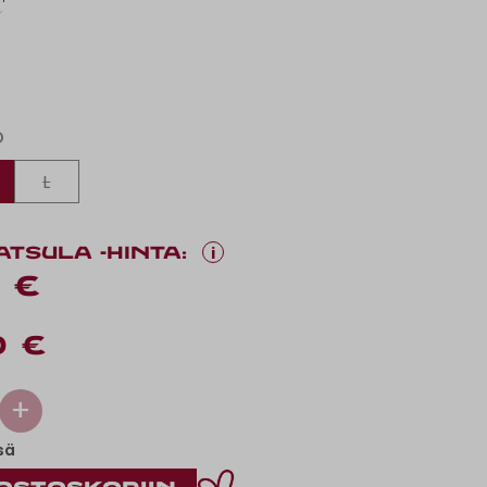
O
L
i
ATSULA -HINTA:
 €
0 €
+
sä