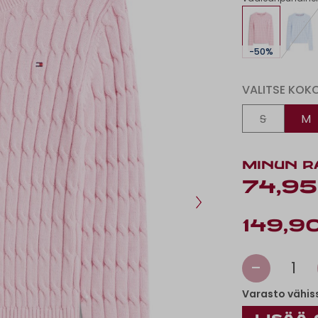
-50%
VALITSE KOK
S
M
MINUN R
74,95
149,9
-
1
Varasto vähis