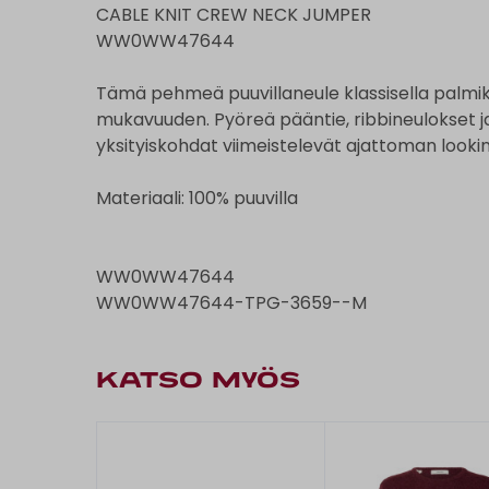
CABLE KNIT CREW NECK JUMPER
WW0WW47644
Tämä pehmeä puuvillaneule klassisella palmikk
mukavuuden. Pyöreä pääntie, ribbineulokset ja
yksityiskohdat viimeistelevät ajattoman lookin
Materiaali: 100% puuvilla
WW0WW47644
WW0WW47644-TPG-3659--M
KATSO MYÖS