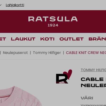
Lahjakortti
Toimituskulut alk
Ilmai
et
Laukut
Koti
Outlet
Brän
|
Neulepuserot
|
Tommy Hilfiger
|
CABLE KNIT CREW NE
TOMMY HILFI
CABLE 
NEULE
VÄRI
Vaaleanpunaine