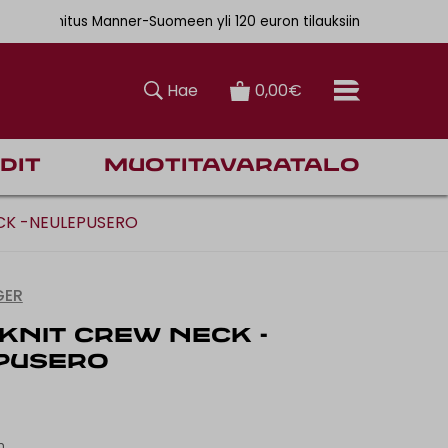
. 6,90€
nen toimitus Manner-Suomeen yli 120 euron tilauksiin
Hae
0,00€
dit
Muotitavaratalo
CK -NEULEPUSERO
GER
KNIT CREW NECK -
PUSERO
n