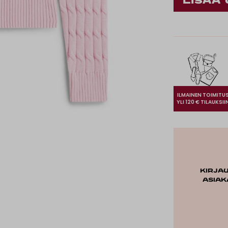
ILMAINEN TOIMITU
YLI 120 € TILAUKSII
Kirja
asiak