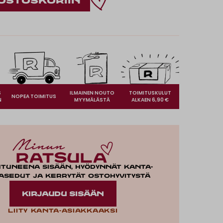
S
ILMAINEN NOUTO
TOIMITUSKULUT
NOPEA TOIMITUS
N
MYYMÄLÄSTÄ
ALKAEN 6,90 €
utuneena sisään, hyödynnät kanta-
asedut ja kerrytät ostohyvitystä
KIRJAUDU SISÄÄN
Liity kanta-asiakkaaksi