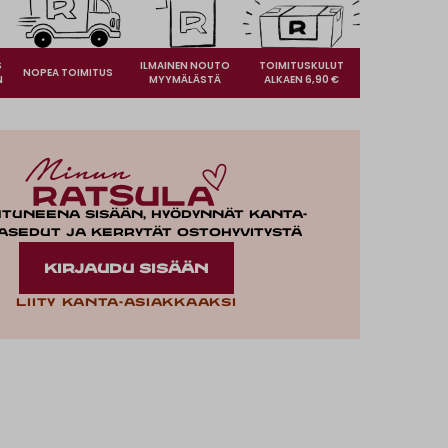
S
ILMAINEN NOUTO
TOIMITUSKULUT
NOPEA TOIMITUS
N
MYYMÄLÄSTÄ
ALKAEN 6,90 €
utuneena sisään, hyödynnät kanta-
asedut ja kerrytät ostohyvitystä
KIRJAUDU SISÄÄN
Liity kanta-asiakkaaksi