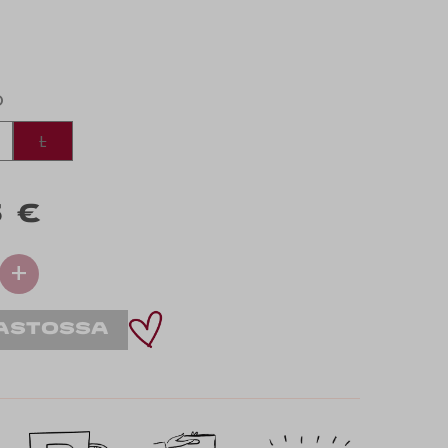
O
L
 €
+