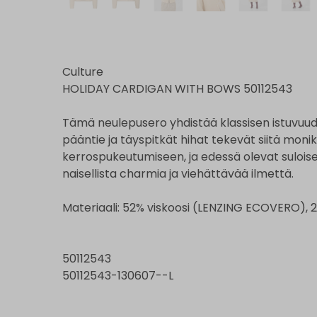
Culture
HOLIDAY CARDIGAN WITH BOWS 50112543
Tämä neulepusero yhdistää klassisen istuvu
pääntie ja täyspitkät hihat tekevät siitä moni
kerrospukeutumiseen, ja edessä olevat suloise
naisellista charmia ja viehättävää ilmettä.
Materiaali: 52% viskoosi (LENZING ECOVERO), 2
50112543
50112543-130607--L