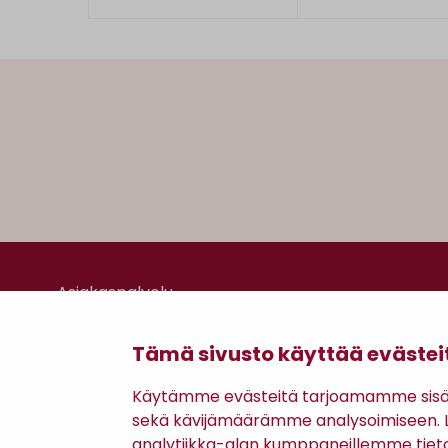
Asiakaspalvelu
Kanta-asiakkuus
Lahjakortti
Tämä sivusto käyttää evästei
Gomee Ratsula Café
Käytämme evästeitä tarjoamamme sisäll
sekä kävijämäärämme analysoimiseen. Li
analytiikka-alan kumppaneillemme tiet