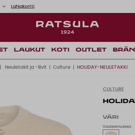
u
Lahjakortti
Toimituskulut alk
Ilm
et
Laukut
Koti
Outlet
Brän
|
Neuletakit ja -liivit
|
Culture
|
HOLIDAY-NEULETAKKI
CULTURE
HOLIDA
VÄRI
Vaaleanruskea