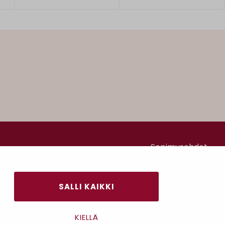
Sopimusehdot
Tietosuojaseloste
Maksutavat
SALLI KAIKKI
KIELLÄ