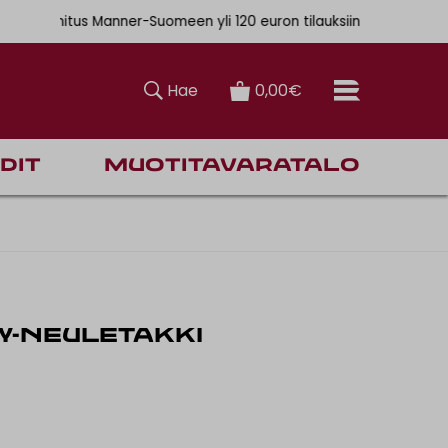
. 6,90€
ainen toimitus Manner-Suomeen yli 120 euron tilauksiin
Hae
0,00€
dit
Muotitavaratalo
Y-NEULETAKKI