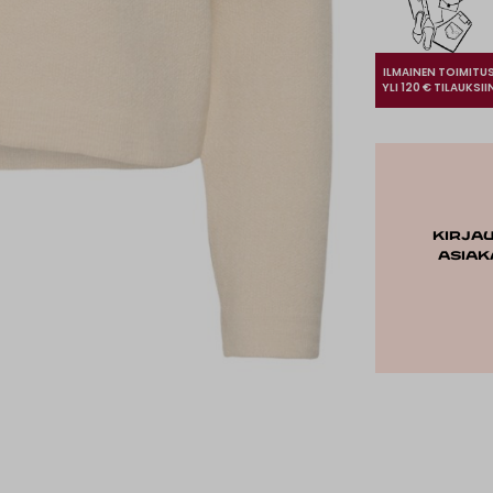
ILMAINEN TOIMITU
YLI 120 € TILAUKSII
Kirja
asiak