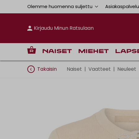
Olemme huomenna suljettu
Asiakaspalvel
Kirjaudu Minun Ratsulaan
Naiset
Miehet
Laps
Takaisin
Naiset
|
Vaatteet
|
Neuleet