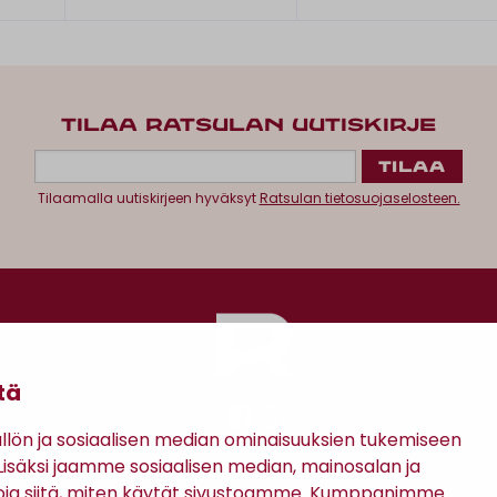
TILAA RATSULAN UUTISKIRJE
Tilaamalla uutiskirjeen hyväksyt
Ratsulan tietosuojaselosteen.
tä
ön ja sosiaalisen median ominaisuuksien tukemiseen
säksi jaamme sosiaalisen median, mainosalan ja
Antinkatu 17, 28100 Pori
oja siitä, miten käytät sivustoamme. Kumppanimme