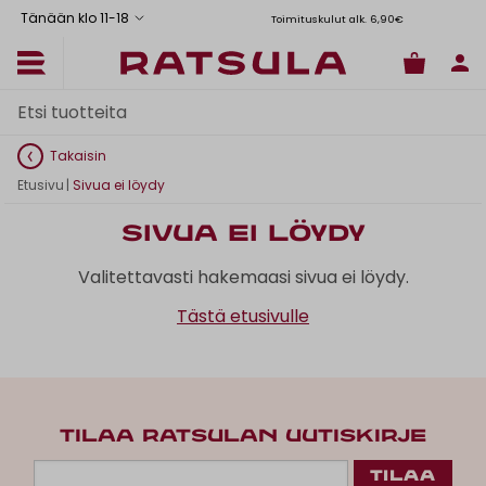
Tänään klo 11
-
18
Toimituskulut alk. 6,90€
Il
Takaisin
Etusivu
|
Sivua ei löydy
Sivua ei löydy
Valitettavasti hakemaasi sivua ei löydy.
Tästä etusivulle
TILAA RATSULAN UUTISKIRJE