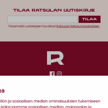
TILAA RATSULAN UUTISKIRJE
Tilaamalla uutiskirjeen hyväksyt
Ratsulan tietosuojaselosteen.
Antinkatu 17, 28100 Pori
tä
ön ja sosiaalisen median ominaisuuksien tukemiseen
säksi jaamme sosiaalisen median, mainosalan ja