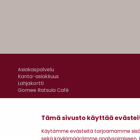
Asiakaspalvelu
Kanta-asiakkuus
Lahjakortti
Gomee Ratsula Café
Tämä sivusto käyttää evästei
Käytämme evästeitä tarjoamamme sisäll
sekä kävijämäärämme analysoimiseen. Li