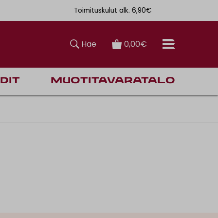
Toimituskulut alk. 6,90€
Ilmainen toi
Hae
0,00€
dit
Muotitavaratalo