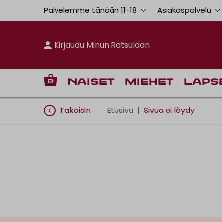
Palvelemme tänään 11
-
18
Asiakaspalvelu
Kirjaudu Minun Ratsulaan
Naiset
Miehet
Laps
Takaisin
Etusivu
|
Sivua ei löydy