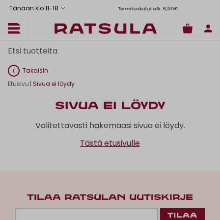
Tänään klo 11
-
18
Toimituskulut alk. 6,90€
Il
Takaisin
Etusivu
|
Sivua ei löydy
Sivua ei löydy
Valitettavasti hakemaasi sivua ei löydy.
Tästä etusivulle
TILAA RATSULAN UUTISKIRJE