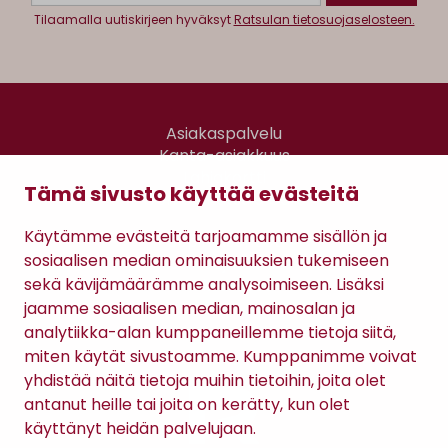
Tilaamalla uutiskirjeen hyväksyt
Ratsulan tietosuojaselosteen.
Asiakaspalvelu
Kanta-asiakkuus
Lahjakortti
Tämä sivusto käyttää evästeitä
Gomee Ratsula Café
Käytämme evästeitä tarjoamamme sisällön ja
Sopimusehdot
sosiaalisen median ominaisuuksien tukemiseen
Tietosuojaseloste
sekä kävijämäärämme analysoimiseen. Lisäksi
Maksutavat
jaamme sosiaalisen median, mainosalan ja
analytiikka-alan kumppaneillemme tietoja siitä,
miten käytät sivustoamme. Kumppanimme voivat
yhdistää näitä tietoja muihin tietoihin, joita olet
antanut heille tai joita on kerätty, kun olet
käyttänyt heidän palvelujaan.