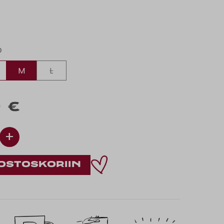
O
M
L
 €
+