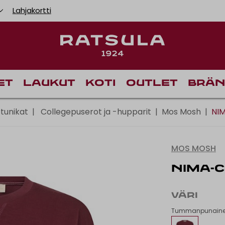
Lahjakortti
Toimituskulut alk
Ilm
et
Laukut
Koti
Outlet
Brän
 tunikat
|
Collegepuserot ja -hupparit
|
Mos Mosh
|
NI
MOS MOSH
NIMA-
VÄRI
Tummanpunain