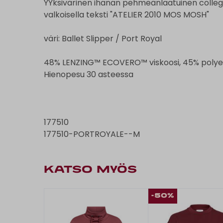
YYksivärinen ihanan pehmeänlaatuinen colleg
valkoisella teksti "ATELIER 2010 MOS MOSH"
väri: Ballet Slipper / Port Royal
48% LENZING™ ECOVERO™ viskoosi, 45% polyet
Hienopesu 30 asteessa
177510
177510-PORTROYALE--M
KATSO MYÖS
-50%