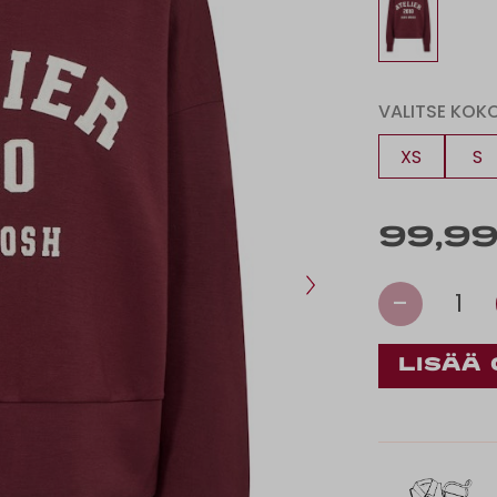
VALITSE KOK
XS
S
99,99
-
1