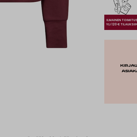
ILMAINEN TOIMITU
YLI 120 € TILAUKSII
Kirja
asiak