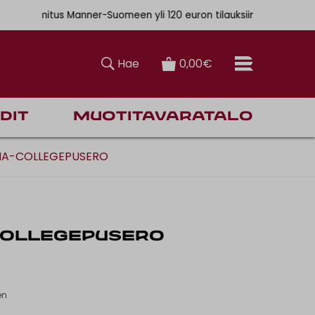
. 6,90€
ainen toimitus Manner-Suomeen yli 120 euron tilauksiin
Hae
0,00€
dit
Muotitavaratalo
MA-COLLEGEPUSERO
COLLEGEPUSERO
en