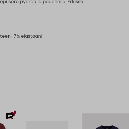
epusero pyöreällä pääntiellä. Edessä
eeni, 7% elastaani