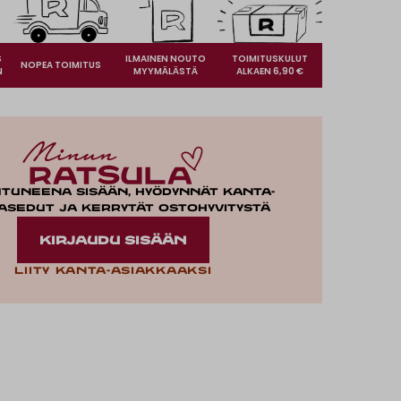
S
ILMAINEN NOUTO
TOIMITUSKULUT
NOPEA TOIMITUS
N
MYYMÄLÄSTÄ
ALKAEN 6,90 €
utuneena sisään, hyödynnät kanta-
asedut ja kerrytät ostohyvitystä
KIRJAUDU SISÄÄN
Liity kanta-asiakkaaksi