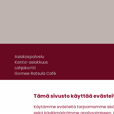
Asiakaspalvelu
Kanta-asiakkuus
Lahjakortti
Gomee Ratsula Café
Tämä sivusto käyttää evästei
Käytämme evästeitä tarjoamamme sisäll
sekä kävijämäärämme analysoimiseen. Li