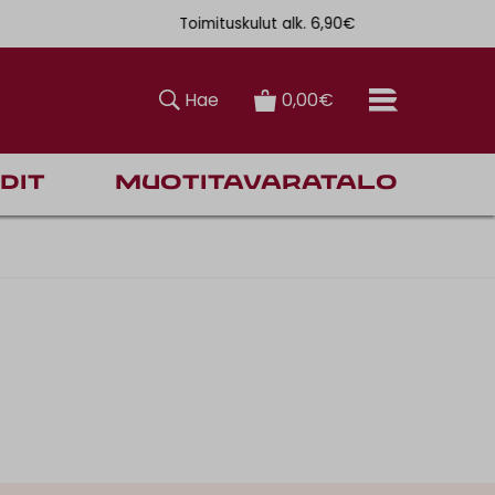
Toimituskulut alk. 6,90€
Ilmainen toi
Hae
0,00€
dit
Muotitavaratalo