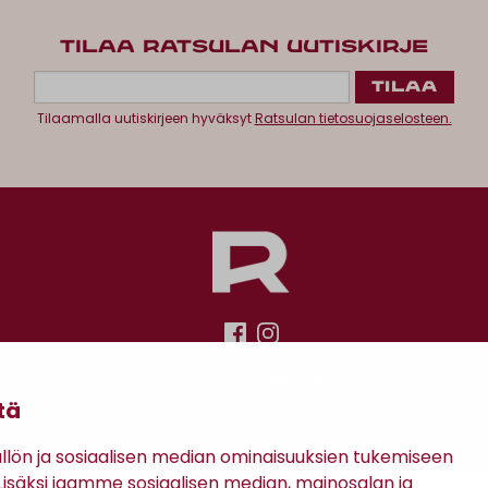
TILAA RATSULAN UUTISKIRJE
Tilaamalla uutiskirjeen hyväksyt
Ratsulan tietosuojaselosteen.
Antinkatu 17, 28100 Pori
tä
ön ja sosiaalisen median ominaisuuksien tukemiseen
säksi jaamme sosiaalisen median, mainosalan ja