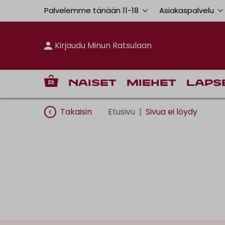
Palvelemme tänään 11
-
18
Asiakaspalvelu
Kirjaudu Minun Ratsulaan
Naiset
Miehet
Laps
Takaisin
Etusivu
|
Sivua ei löydy