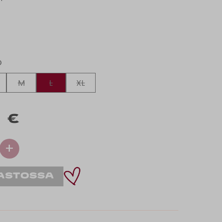
O
M
L
XL
 €
+