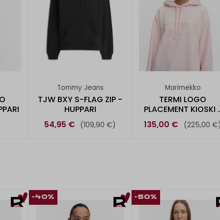
Tommy Jeans
Marimekko
KO
TJW BXY S-FLAG ZIP -
TERMI LOGO
PPARI
HUPPARI
PLACEMENT KIOSKI 
HUPPARI
54,95 €
135,00 €
(109,90 €)
(225,00 €
-40%
-50%