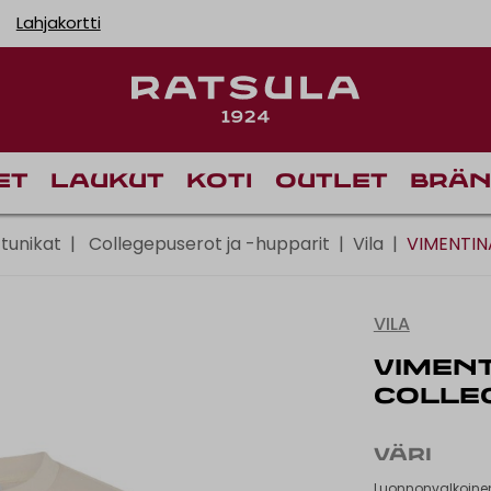
Lahjakortti
Toimituskulut alk
et
Laukut
Koti
Outlet
Brän
 tunikat
|
Collegepuserot ja -hupparit
|
Vila
|
VIMENTIN
VILA
VIMENT
COLLE
VÄRI
Luonnonvalkoine