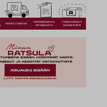
S
ILMAINEN NOUTO
TOIMITUSKULUT
NOPEA TOIMITUS
N
MYYMÄLÄSTÄ
ALKAEN 6,90 €
utuneena sisään, hyödynnät kanta-
asedut ja kerrytät ostohyvitystä
KIRJAUDU SISÄÄN
Liity kanta-asiakkaaksi