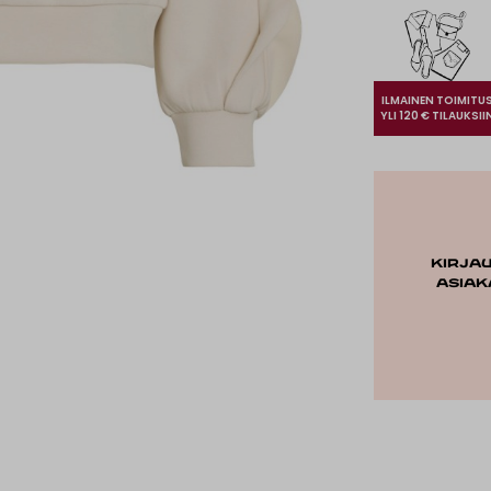
ILMAINEN TOIMITU
YLI 120 € TILAUKSII
Kirja
asiak