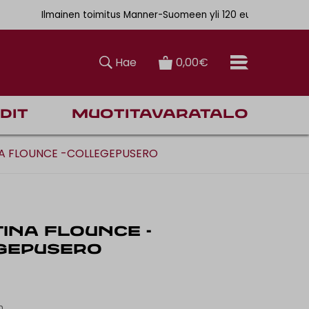
. 6,90€
Ilmainen toimitus Manner-Suomeen yli 120 euron tilauksiin
Hae
0,00€
dit
Muotitavaratalo
A FLOUNCE -COLLEGEPUSERO
INA FLOUNCE -
GEPUSERO
n