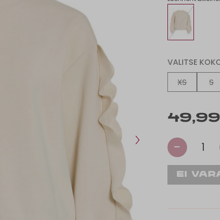
VALITSE KOK
XS
S
49,99
-
1