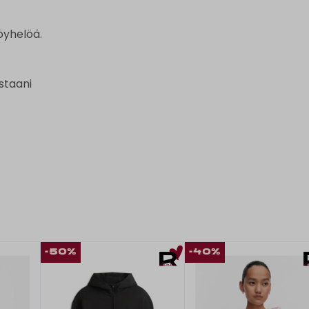
öyhelöä.
astaani
-50%
-40%