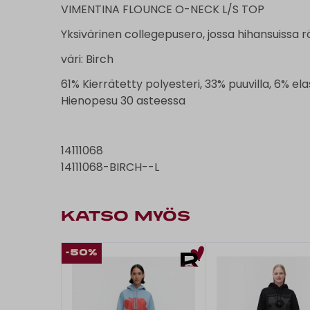
VIMENTINA FLOUNCE O-NECK L/S TOP
Yksivärinen collegepusero, jossa hihansuissa r
väri: Birch
61% Kierrätetty polyesteri, 33% puuvilla, 6% el
Hienopesu 30 asteessa
14111068
14111068-BIRCH--L
KATSO MYÖS
-50%