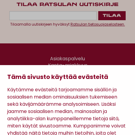
TILAA RATSULAN UUTISKIRJE
Tilaamalla uutiskirjeen hyväksyt
Ratsulan tietosuojaselosteen.
Asiakaspalvelu
Kanta-asiakkuus
Lahjakortti
Tämä sivusto käyttää evästeitä
Gomee Ratsula Café
Käytämme evästeitä tarjoamamme sisällön ja
Sopimusehdot
sosiaalisen median ominaisuuksien tukemiseen
Tietosuojaseloste
sekä kävijämäärämme analysoimiseen. Lisäksi
Maksutavat
jaamme sosiaalisen median, mainosalan ja
analytiikka-alan kumppaneillemme tietoja siitä,
miten käytät sivustoamme. Kumppanimme voivat
yhdistää näitä tietoja muihin tietoihin, joita olet