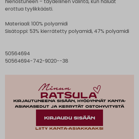
hienostuneen – täydellinen valinta, kun haluat
erottua tyylikkäästi.
Materiaali: 100% polyamidi
Sisätoppi: 53% kierrätetty polyamidi, 47% polyamidi
50564694
50564694-742-9020--38
Kirjautuneena sisään, hyödynnät kanta-
asiakasedut ja kerrytät ostohyvitystä
KIRJAUDU SISÄÄN
Liity kanta-asiakkaaksi