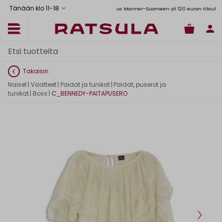
Tänään klo 11
-
18
Toimituskulut alk. 6,90€
Ilmainen toimitus Manner-Suomeen yli 120 euron tilauksiin
Takaisin
Naiset
|
Vaatteet
|
Paidat ja tunikat
|
Paidat, puserot ja
tunikat
|
Boss
|
C_BENNEDY-PAITAPUSERO