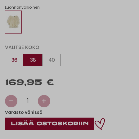
Luonnonvalkoinen
VALITSE KOKO
36
38
40
169,95 €
-
+
1
Varasto vähissä