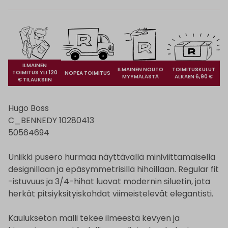
ILMAINEN
ILMAINEN NOUTO
TOIMITUSKULUT
TOIMITUS YLI 120
NOPEA TOIMITUS
MYYMÄLÄSTÄ
ALKAEN 6,90 €
€ TILAUKSIIN
Hugo Boss
C_BENNEDY 10280413
50564694
Uniikki pusero hurmaa näyttävällä miniviittamaisella
designillaan ja epäsymmetrisillä hihoillaan. Regular fit
-istuvuus ja 3/4-hihat luovat modernin siluetin, jota
herkät pitsiyksityiskohdat viimeistelevät elegantisti.
Kaulukseton malli tekee ilmeestä kevyen ja