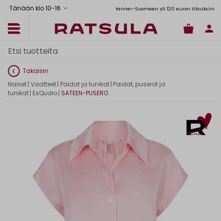
Tänään klo 10
-
16
Toimituskulut alk. 6,90€
Ilmainen toimitus Manner-Suomeen yli 120 euron tilauksiin
Takaisin
Naiset
|
Vaatteet
|
Paidat ja tunikat
|
Paidat, puserot ja
tunikat
|
EsQualo
|
SATEEN-PUSERO