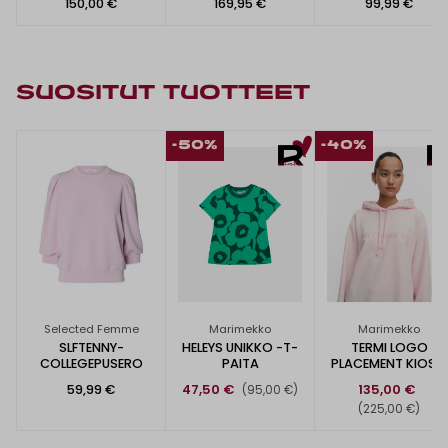
150,00 €
169,95 €
99,99 €
SUOSITUT TUOTTEET
-50%
-40%
Selected Femme
Marimekko
Marimekko
SLFTENNY-
HELEYS UNIKKO -T-
TERMI LOGO
COLLEGEPUSERO
PAITA
PLACEMENT KIOSKI
-HUPPARI
59,99 €
47,50 €
135,00 €
(95,00 €)
(225,00 €)