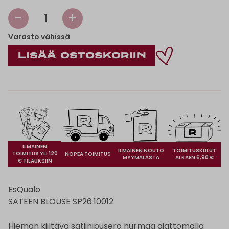
-
+
1
Varasto vähissä
ILMAINEN
ILMAINEN NOUTO
TOIMITUSKULUT
TOIMITUS YLI 120
NOPEA TOIMITUS
MYYMÄLÄSTÄ
ALKAEN 6,90 €
€ TILAUKSIIN
EsQualo
SATEEN BLOUSE SP26.10012
Hieman kiiltävä satiinipusero hurmaa ajattomalla