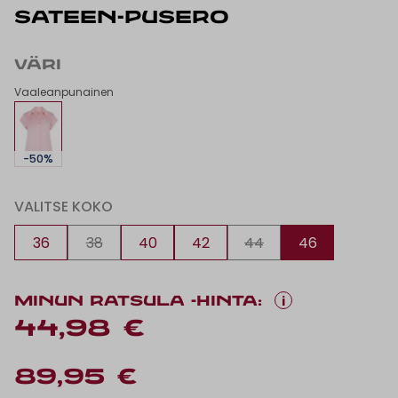
SATEEN-PUSERO
VÄRI
Vaaleanpunainen
-50%
VALITSE KOKO
36
38
40
42
44
46
i
MINUN RATSULA -HINTA:
44,98 €
89,95 €