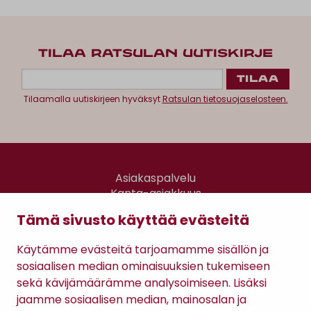
TILAA RATSULAN UUTISKIRJE
Tilaamalla uutiskirjeen hyväksyt
Ratsulan tietosuojaselosteen.
Asiakaspalvelu
Kanta-asiakkuus
Lahjakortti
Tämä sivusto käyttää evästeitä
Gomee Ratsula Café
Käytämme evästeitä tarjoamamme sisällön ja
Sopimusehdot
sosiaalisen median ominaisuuksien tukemiseen
Tietosuojaseloste
sekä kävijämäärämme analysoimiseen. Lisäksi
Maksutavat
jaamme sosiaalisen median, mainosalan ja