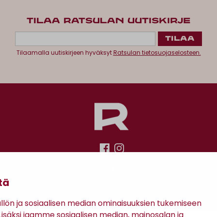
TILAA RATSULAN UUTISKIRJE
Tilaamalla uutiskirjeen hyväksyt
Ratsulan tietosuojaselosteen.
Antinkatu 17, 28100 Pori
tä
ön ja sosiaalisen median ominaisuuksien tukemiseen
säksi jaamme sosiaalisen median, mainosalan ja