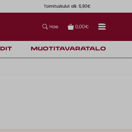
Toimituskulut alk. 6,90€
Ilmainen toi
Hae
0,00€
dit
Muotitavaratalo