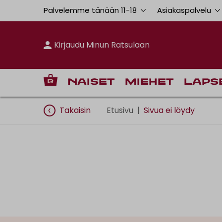
Palvelemme tänään 11
-
18
Asiakaspalvelu
Kirjaudu Minun Ratsulaan
Naiset
Miehet
Laps
Takaisin
Etusivu
|
Sivua ei löydy