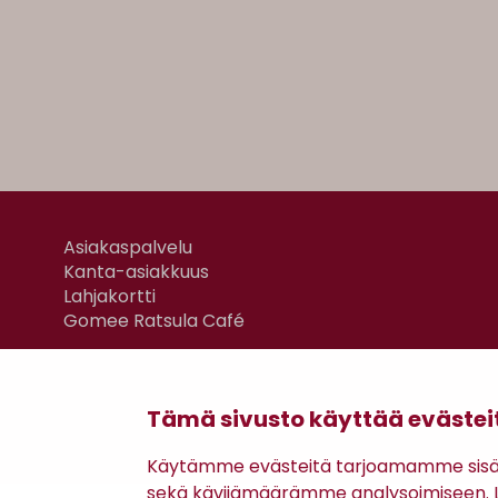
Asiakaspalvelu
Kanta-asiakkuus
Lahjakortti
Gomee Ratsula Café
Tämä sivusto käyttää evästei
Käytämme evästeitä tarjoamamme sisäll
sekä kävijämäärämme analysoimiseen. Li