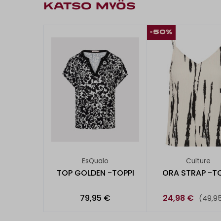
KATSO MYÖS
-50%
EsQualo
Culture
TOP GOLDEN -TOPPI
ORA STRAP -TO
79,95 €
24,98 €
(49,9