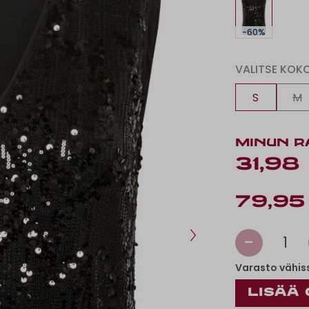
-60%
VALITSE KOK
S
M
MINUN R
31,98
79,95
-
1
Varasto vähis