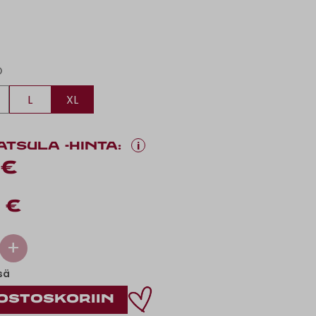
O
L
XL
i
ATSULA -HINTA:
 €
 €
+
sä