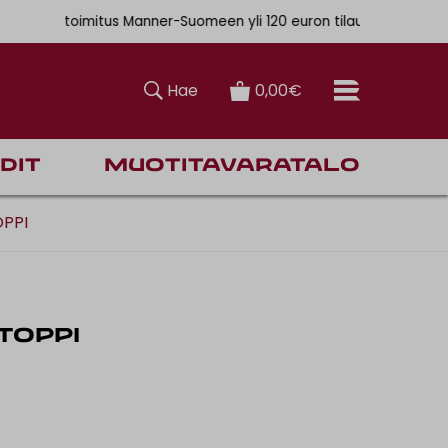
. 6,90€
ainen toimitus Manner-Suomeen yli 120 euron tilauksiin
Hae
0,00€
dit
Muotitavaratalo
PPI
TOPPI