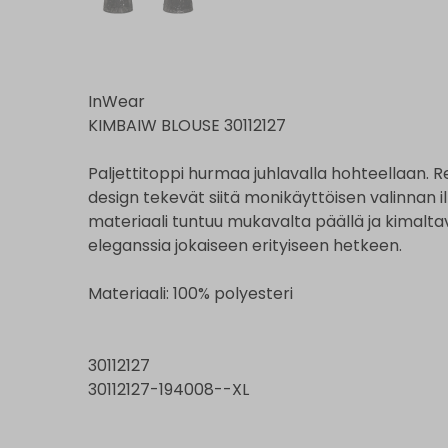
InWear
KIMBAIW BLOUSE 30112127
Paljettitoppi hurmaa juhlavalla hohteellaan. R
design tekevät siitä monikäyttöisen valinnan ill
materiaali tuntuu mukavalta päällä ja kimalta
eleganssia jokaiseen erityiseen hetkeen.
Materiaali: 100% polyesteri
30112127
30112127-194008--XL