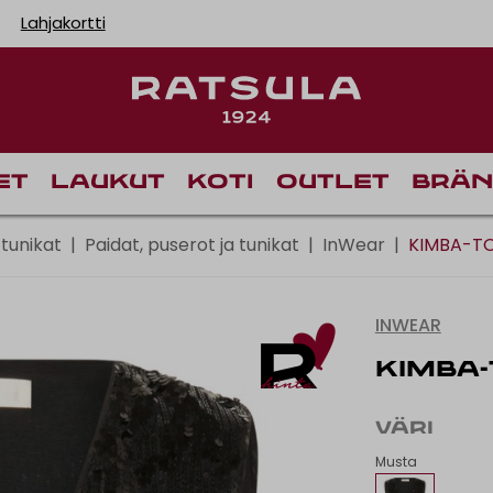
Lahjakortti
Toimituskulut alk
Ilm
et
Laukut
Koti
Outlet
Brän
 tunikat
|
Paidat, puserot ja tunikat
|
InWear
|
KIMBA-TO
INWEAR
KIMBA-
VÄRI
Musta