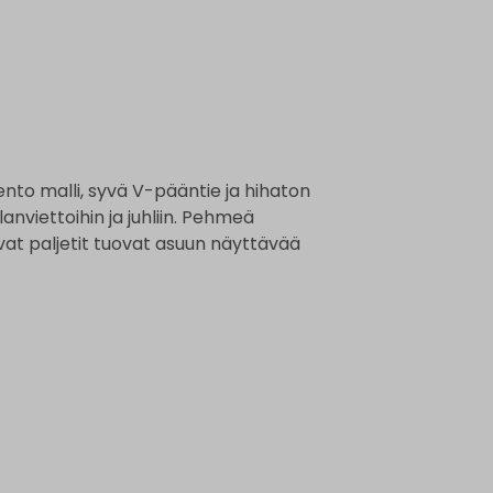
ento malli, syvä V-pääntie ja hihaton
anviettoihin ja juhliin. Pehmeä
vat paljetit tuovat asuun näyttävää