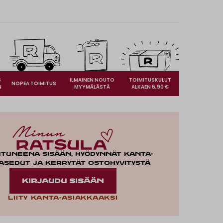
S
ILMAINEN NOUTO
TOIMITUSKULUT
NOPEA TOIMITUS
N
MYYMÄLÄSTÄ
ALKAEN 6,90 €
utuneena sisään, hyödynnät kanta-
asedut ja kerrytät ostohyvitystä
KIRJAUDU SISÄÄN
Liity kanta-asiakkaaksi