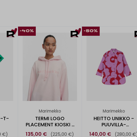
-40%
-50%
Marimekko
Marimekko
 -T-
TERMI LOGO
HEITTO UNIKKO -
PLACEMENT KIOSKI -
PUUVILLA-
HUPPARI
PELLAVAPAITA
135,00 €
140,00 €
0 €)
(225,00 €)
(280,00 €