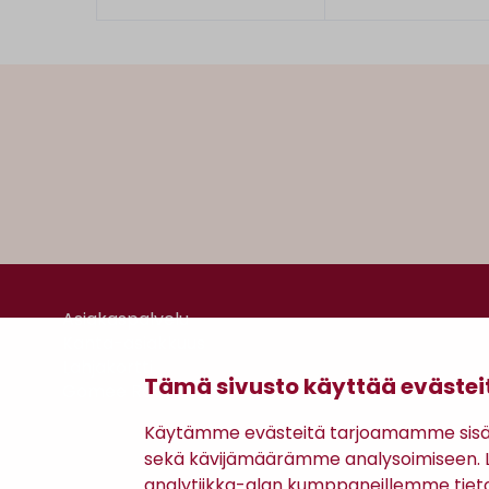
Asiakaspalvelu
Kanta-asiakkuus
Lahjakortti
Tämä sivusto käyttää evästei
Gomee Ratsula Café
Käytämme evästeitä tarjoamamme sisäll
sekä kävijämäärämme analysoimiseen. Li
analytiikka-alan kumppaneillemme tiet