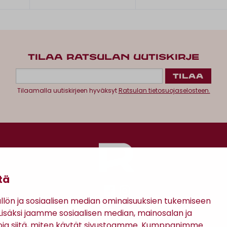
TILAA RATSULAN UUTISKIRJE
Tilaamalla uutiskirjeen hyväksyt
Ratsulan tietosuojaselosteen.
tä
ön ja sosiaalisen median ominaisuuksien tukemiseen
säksi jaamme sosiaalisen median, mainosalan ja
Antinkatu 17, 28100 Pori
oja siitä, miten käytät sivustoamme. Kumppanimme