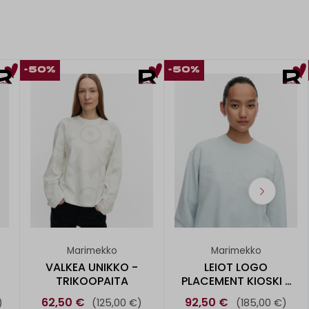
-50%
-50%
Marimekko
Marimekko
VALKEA UNIKKO -
LEIOT LOGO
TRIKOOPAITA
PLACEMENT KIOSKI -
COLLEGEPUSE
62,50 €
92,50 €
)
(125,00 €)
(185,00 €)