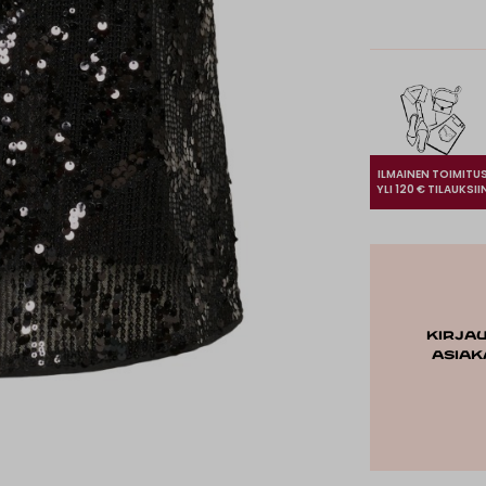
ILMAINEN TOIMITU
YLI 120 € TILAUKSII
Kirja
asiak