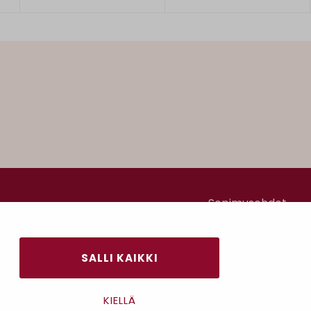
Sopimusehdot
Tietosuojaseloste
Maksutavat
SALLI KAIKKI
KIELLÄ