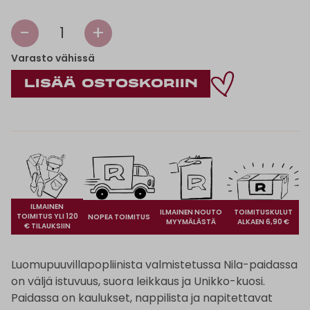
-
+
1
Varasto vähissä
ILMAINEN
ILMAINEN NOUTO
TOIMITUSKULUT
TOIMITUS YLI 120
NOPEA TOIMITUS
MYYMÄLÄSTÄ
ALKAEN 6,90 €
€ TILAUKSIIN
Luomupuuvillapopliinista valmistetussa Nila-paidassa
on väljä istuvuus, suora leikkaus ja Unikko-kuosi.
Paidassa on kaulukset, nappilista ja napitettavat