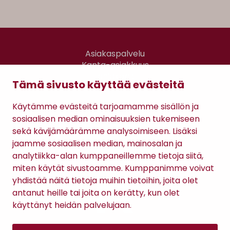
Asiakaspalvelu
Kanta-asiakkuus
Lahjakortti
Tämä sivusto käyttää evästeitä
Gomee Ratsula Café
Käytämme evästeitä tarjoamamme sisällön ja
Sopimusehdot
sosiaalisen median ominaisuuksien tukemiseen
Tietosuojaseloste
sekä kävijämäärämme analysoimiseen. Lisäksi
Maksutavat
jaamme sosiaalisen median, mainosalan ja
analytiikka-alan kumppaneillemme tietoja siitä,
miten käytät sivustoamme. Kumppanimme voivat
yhdistää näitä tietoja muihin tietoihin, joita olet
antanut heille tai joita on kerätty, kun olet
käyttänyt heidän palvelujaan.