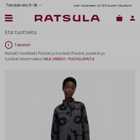
Tänään klo 11
-
18
Ilmainen toimitus Manner-Suomeen yli 120 euron tilauksiin
Toimituskulut alk. 6,90€
Takaisin
Naiset
|
Vaatteet
|
Paidat ja tunikat
|
Paidat, puserot ja
tunikat
|
Marimekko
|
NILA UNIKKO -PUUVILLAPAITA