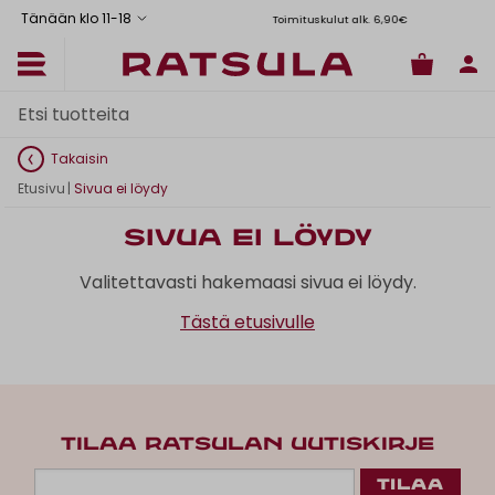
Tänään klo 11
-
18
Toimituskulut alk. 6,90€
Il
Takaisin
Etusivu
|
Sivua ei löydy
Sivua ei löydy
Valitettavasti hakemaasi sivua ei löydy.
Tästä etusivulle
TILAA RATSULAN UUTISKIRJE