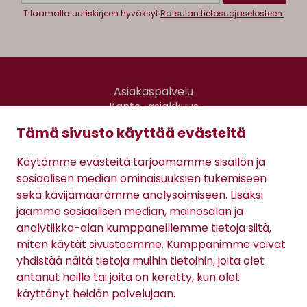
Tilaamalla uutiskirjeen hyväksyt
Ratsulan tietosuojaselosteen.
Asiakaspalvelu
Kanta-asiakkuus
Lahjakortti
Tämä sivusto käyttää evästeitä
Gomee Ratsula Café
Käytämme evästeitä tarjoamamme sisällön ja
Sopimusehdot
sosiaalisen median ominaisuuksien tukemiseen
Tietosuojaseloste
sekä kävijämäärämme analysoimiseen. Lisäksi
Maksutavat
jaamme sosiaalisen median, mainosalan ja
analytiikka-alan kumppaneillemme tietoja siitä,
miten käytät sivustoamme. Kumppanimme voivat
yhdistää näitä tietoja muihin tietoihin, joita olet
antanut heille tai joita on kerätty, kun olet
käyttänyt heidän palvelujaan.