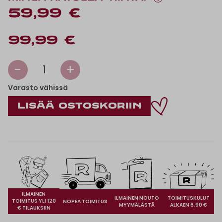
59,99 €
99,99 €
-
+
1
Varasto vähissä
ILMAINEN
ILMAINEN NOUTO
TOIMITUSKULUT
TOIMITUS YLI 120
NOPEA TOIMITUS
MYYMÄLÄSTÄ
ALKAEN 6,90 €
€ TILAUKSIIN