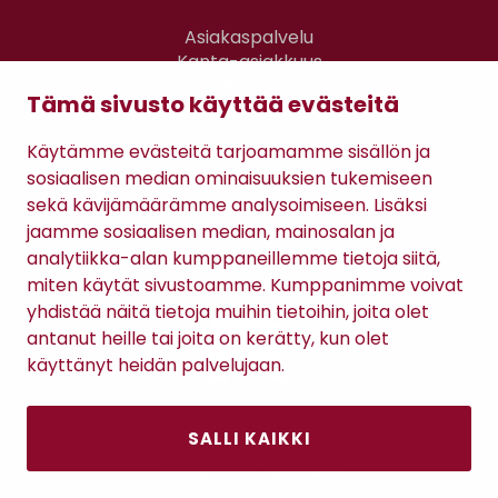
Asiakaspalvelu
Kanta-asiakkuus
Lahjakortti
Tämä sivusto käyttää evästeitä
Gomee Ratsula Café
Käytämme evästeitä tarjoamamme sisällön ja
Sopimusehdot
sosiaalisen median ominaisuuksien tukemiseen
Tietosuojaseloste
sekä kävijämäärämme analysoimiseen. Lisäksi
Maksutavat
jaamme sosiaalisen median, mainosalan ja
analytiikka-alan kumppaneillemme tietoja siitä,
miten käytät sivustoamme. Kumppanimme voivat
yhdistää näitä tietoja muihin tietoihin, joita olet
antanut heille tai joita on kerätty, kun olet
käyttänyt heidän palvelujaan.
SALLI KAIKKI
Antinkatu 17, 28100 Pori