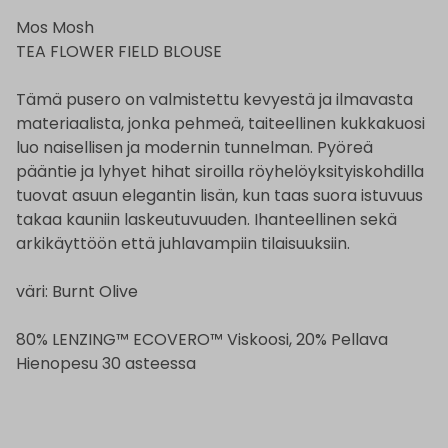
Mos Mosh
TEA FLOWER FIELD BLOUSE
Tämä pusero on valmistettu kevyestä ja ilmavasta
materiaalista, jonka pehmeä, taiteellinen kukkakuosi
luo naisellisen ja modernin tunnelman. Pyöreä
pääntie ja lyhyet hihat siroilla röyhelöyksityiskohdilla
tuovat asuun elegantin lisän, kun taas suora istuvuus
takaa kauniin laskeutuvuuden. Ihanteellinen sekä
arkikäyttöön että juhlavampiin tilaisuuksiin.
väri: Burnt Olive
80% LENZING™ ECOVERO™ Viskoosi, 20% Pellava
Hienopesu 30 asteessa