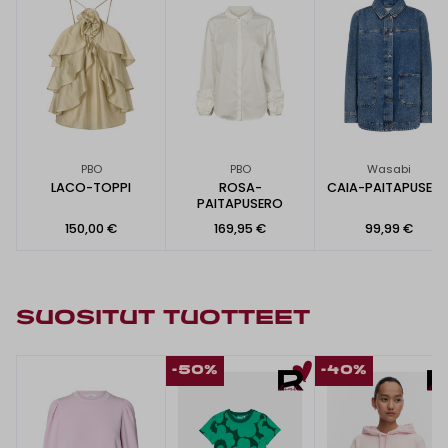
PBO
PBO
Wasabi
LACO-TOPPI
ROSA-
CAIA-PAITAPUSER
PAITAPUSERO
150,00 €
169,95 €
99,99 €
SUOSITUT TUOTTEET
-50%
-40%