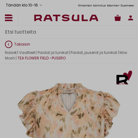
Tänään klo 10
-
16
Toimituskulut alk. 6,90€
Ilmainen toimitus Manner-Suomeen yli 120
Takaisin
Naiset
|
Vaatteet
|
Paidat ja tunikat
|
Paidat, puserot ja tunikat
|
Mos
Mosh
|
TEA FLOWER FIELD -PUSERO