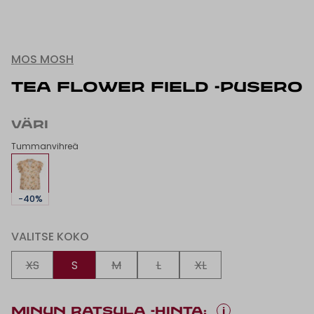
MOS MOSH
TEA FLOWER FIELD -PUSERO
VÄRI
Tummanvihreä
-40%
VALITSE KOKO
XS
S
M
L
XL
i
MINUN RATSULA -HINTA: