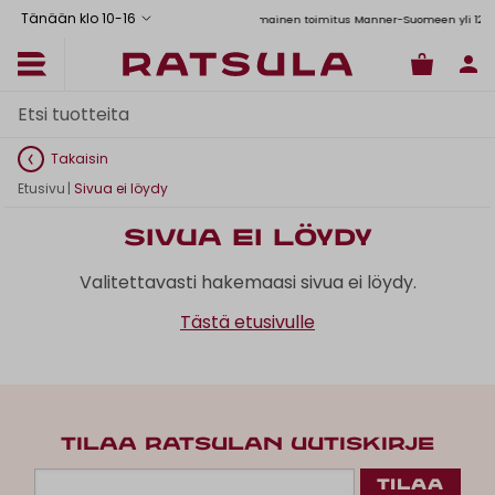
Tänään klo 10
-
16
Toimituskulut alk. 6,90€
Ilmainen toimitus Manner-Suomeen yli 120 e
Takaisin
Etusivu
|
Sivua ei löydy
Sivua ei löydy
Valitettavasti hakemaasi sivua ei löydy.
Tästä etusivulle
TILAA RATSULAN UUTISKIRJE