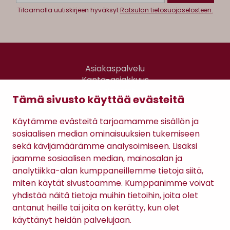
Tilaamalla uutiskirjeen hyväksyt
Ratsulan tietosuojaselosteen.
Asiakaspalvelu
Kanta-asiakkuus
Lahjakortti
Tämä sivusto käyttää evästeitä
Gomee Ratsula Café
Käytämme evästeitä tarjoamamme sisällön ja
Sopimusehdot
sosiaalisen median ominaisuuksien tukemiseen
Tietosuojaseloste
sekä kävijämäärämme analysoimiseen. Lisäksi
Maksutavat
jaamme sosiaalisen median, mainosalan ja
analytiikka-alan kumppaneillemme tietoja siitä,
miten käytät sivustoamme. Kumppanimme voivat
yhdistää näitä tietoja muihin tietoihin, joita olet
antanut heille tai joita on kerätty, kun olet
käyttänyt heidän palvelujaan.