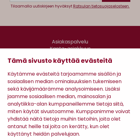
Tilaamalla uutiskirjeen hyväksyt
Ratsulan tietosuojaselosteen.
Asiakaspalvelu
Kanta-asiakkuus
Lahjakortti
Tämä sivusto käyttää evästeitä
Gomee Ratsula Café
Käytämme evästeitä tarjoamamme sisällön ja
Sopimusehdot
sosiaalisen median ominaisuuksien tukemiseen
Tietosuojaseloste
sekä kävijämäärämme analysoimiseen. Lisäksi
Maksutavat
jaamme sosiaalisen median, mainosalan ja
analytiikka-alan kumppaneillemme tietoja siitä,
miten käytät sivustoamme. Kumppanimme voivat
yhdistää näitä tietoja muihin tietoihin, joita olet
antanut heille tai joita on kerätty, kun olet
käyttänyt heidän palvelujaan.