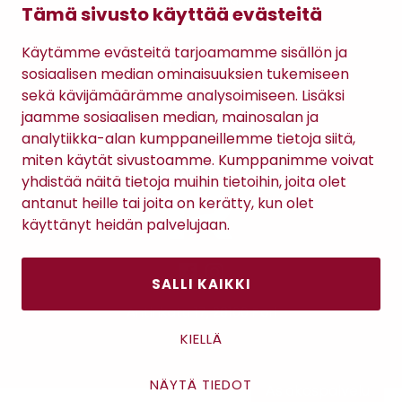
Tämä sivusto käyttää evästeitä
Gomee Ratsula Café
Käytämme evästeitä tarjoamamme sisällön ja
Sopimusehdot
sosiaalisen median ominaisuuksien tukemiseen
Tietosuojaseloste
sekä kävijämäärämme analysoimiseen. Lisäksi
Maksutavat
jaamme sosiaalisen median, mainosalan ja
analytiikka-alan kumppaneillemme tietoja siitä,
miten käytät sivustoamme. Kumppanimme voivat
yhdistää näitä tietoja muihin tietoihin, joita olet
antanut heille tai joita on kerätty, kun olet
käyttänyt heidän palvelujaan.
SALLI KAIKKI
Antinkatu 17, 28100 Pori
KIELLÄ
NÄYTÄ TIEDOT
Asiakaspalvelu