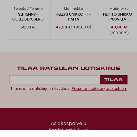
Selected Femme
Marimekko
Marimekko
SLFTENNY-
HELEYS UNIKKO -T-
HEITTO UNIKKO -
COLLEGEPUSERO
PAITA
PUUVILLA-
PELLAVAPAITA
59,99 €
47,50 €
140,00 €
(95,00 €)
(280,00 €)
TILAA RATSULAN UUTISKIRJE
Tilaamalla uutiskirjeen hyväksyt
Ratsulan tietosuojaselosteen.
Asiakaspalvelu
Kanta-asiakkuus
Lahjakortti