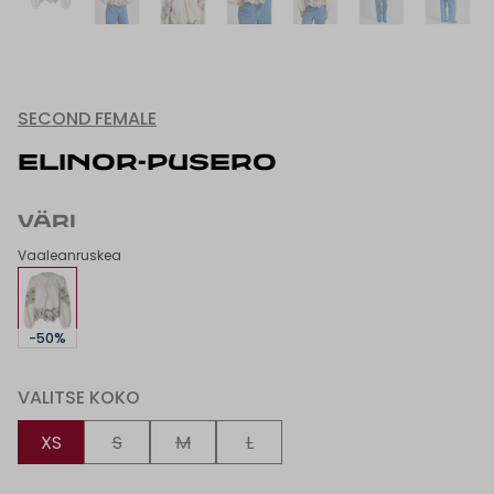
SECOND FEMALE
ELINOR-PUSERO
VÄRI
Vaaleanruskea
-50%
VALITSE KOKO
XS
S
M
L