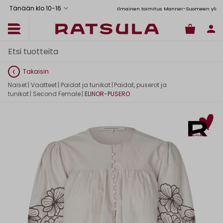
Tänään klo 10
-
16
Toimituskulut alk. 6,90€
Ilmainen toimitus Manner-Suomeen yli 120
Takaisin
Naiset
|
Vaatteet
|
Paidat ja tunikat
|
Paidat, puserot ja
tunikat
|
Second Female
|
ELINOR-PUSERO