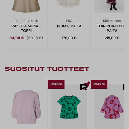
Bruuns Bazaar
PBO
Marimekko
RAISELLA MERIA -
BLUMA-PAITA
TOINEN UNIKKO -
TOPPI
PAITA
34,98 €
179,00 €
215,00 €
(69,95 €)
SUOSITUT TUOTTEET
-50%
-50%