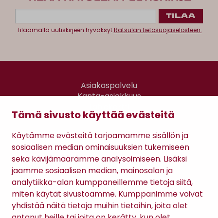
Tilaamalla uutiskirjeen hyväksyt
Ratsulan tietosuojaselosteen.
Asiakaspalvelu
Kanta-asiakkuus
Lahjakortti
Tämä sivusto käyttää evästeitä
Gomee Ratsula Café
Käytämme evästeitä tarjoamamme sisällön ja
Sopimusehdot
sosiaalisen median ominaisuuksien tukemiseen
Tietosuojaseloste
sekä kävijämäärämme analysoimiseen. Lisäksi
Maksutavat
jaamme sosiaalisen median, mainosalan ja
analytiikka-alan kumppaneillemme tietoja siitä,
miten käytät sivustoamme. Kumppanimme voivat
yhdistää näitä tietoja muihin tietoihin, joita olet
antanut heille tai joita on kerätty, kun olet