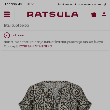
Tänään klo 10
-
16
Toimituskulut alk. 6,90€
Ilmainen toimitus Manner-Suomeen yli 120 e
Takaisin
Naiset
|
Vaatteet
|
Paidat ja tunikat
|
Paidat, puserot ja tunikat
|
Soya
Concept
|
ROSITTA-PAITAPUSERO