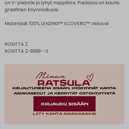
on V-pääntie ja lyhyt nappilista. Paidassa on kaunis
graafinen köynnöskuosi.
Materiaali: 100% LENZING™ ECOVERO™ viskoosi
ROSITTA 2
ROSITTA 2-9999--S
Kirjautuneena sisään, hyödynnät kanta-
asiakasedut ja kerrytät ostohyvitystä
KIRJAUDU SISÄÄN
Liity kanta-asiakkaaksi