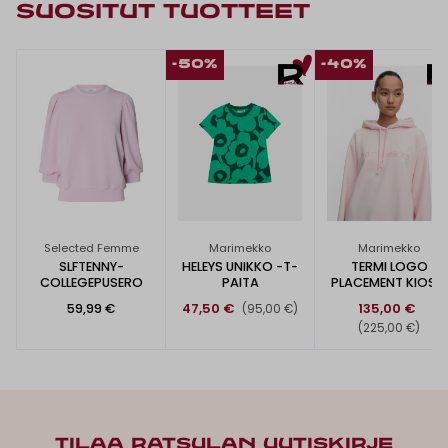
SUOSITUT TUOTTEET
-50%
-40%
Selected Femme
Marimekko
Marimekko
SLFTENNY-
HELEYS UNIKKO -T-
TERMI LOGO
COLLEGEPUSERO
PAITA
PLACEMENT KIOSKI
-HUPPARI
59,99 €
47,50 €
135,00 €
(95,00 €)
(225,00 €)
TILAA RATSULAN UUTISKIRJE