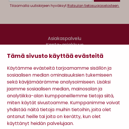
Tilaamalla uutiskirjeen hyväksyt
Ratsulan tietosuojaselosteen.
Asiakaspalvelu
Kanta-asiakkuus
Lahjakortti
Tämä sivusto käyttää evästeitä
Gomee Ratsula Café
Käytämme evästeitä tarjoamamme sisällön ja
Sopimusehdot
sosiaalisen median ominaisuuksien tukemiseen
Tietosuojaseloste
sekä kävijämäärämme analysoimiseen. Lisäksi
Maksutavat
jaamme sosiaalisen median, mainosalan ja
analytiikka-alan kumppaneillemme tietoja siitä,
miten käytät sivustoamme. Kumppanimme voivat
yhdistää näitä tietoja muihin tietoihin, joita olet
antanut heille tai joita on kerätty, kun olet
käyttänyt heidän palvelujaan.