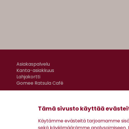
Asiakaspalvelu
Kanta-asiakkuus
Lahjakortti
Gomee Ratsula Café
Tämä sivusto käyttää evästei
Käytämme evästeitä tarjoamamme sisäll
sekä kävijämäärämme analysoimiseen. Li