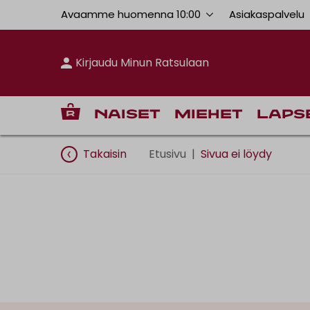
Avaamme huomenna 10:00
Asiakaspalvelu
Kirjaudu Minun Ratsulaan
Naiset
Miehet
Laps
Takaisin
Etusivu
|
Sivua ei löydy