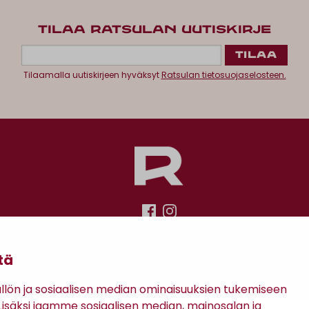
TILAA RATSULAN UUTISKIRJE
Tilaamalla uutiskirjeen hyväksyt
Ratsulan tietosuojaselosteen.
Antinkatu 17, 28100 Pori
tä
ön ja sosiaalisen median ominaisuuksien tukemiseen
säksi jaamme sosiaalisen median, mainosalan ja