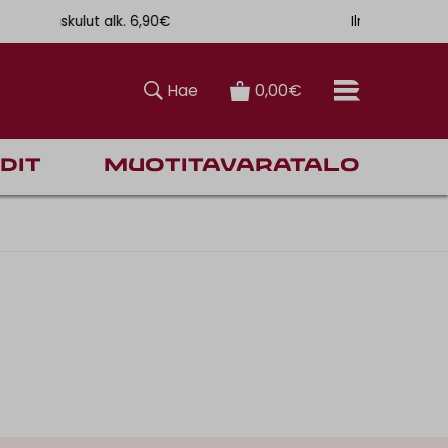
ulut alk. 6,90€
Ilmainen toimitus Manner-
Hae
0,00€
dit
Muotitavaratalo