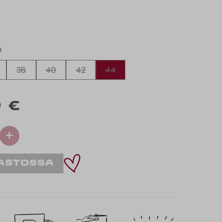
O
38
40
42
44
 €
+