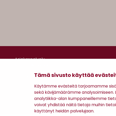
Asiakaspalvelu
Kanta-asiakkuus
Lahjakortti
Tämä sivusto käyttää evästei
Gomee Ratsula Café
Käytämme evästeitä tarjoamamme sisäll
sekä kävijämäärämme analysoimiseen. Li
analytiikka-alan kumppaneillemme tiet
voivat yhdistää näitä tietoja muihin tietoih
käyttänyt heidän palvelujaan.