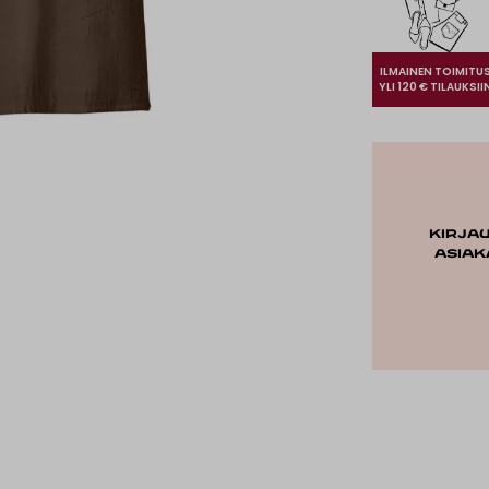
ILMAINEN TOIMITU
YLI 120 € TILAUKSII
Kirja
asiak