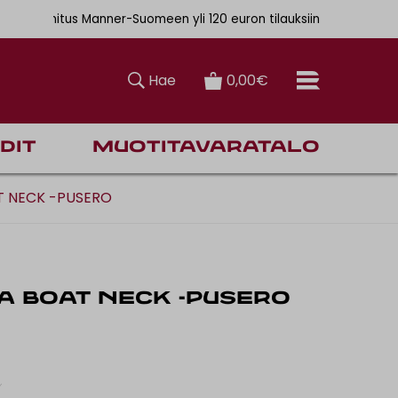
. 6,90€
en toimitus Manner-Suomeen yli 120 euron tilauksiin
Hae
0,00€
dit
Muotitavaratalo
T NECK -PUSERO
A BOAT NECK -PUSERO