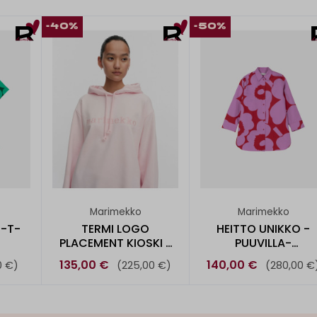
-40%
-50%
Marimekko
Marimekko
 -T-
TERMI LOGO
HEITTO UNIKKO -
PLACEMENT KIOSKI -
PUUVILLA-
HUPPARI
PELLAVAPAITA
135,00 €
140,00 €
0 €)
(225,00 €)
(280,00 €