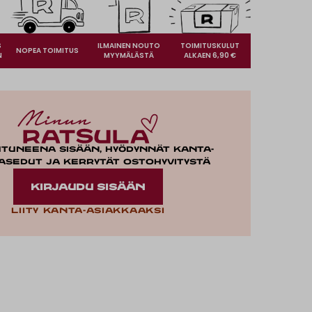
S
ILMAINEN NOUTO
TOIMITUSKULUT
NOPEA TOIMITUS
N
MYYMÄLÄSTÄ
ALKAEN 6,90 €
utuneena sisään, hyödynnät kanta-
asedut ja kerrytät ostohyvitystä
KIRJAUDU SISÄÄN
Liity kanta-asiakkaaksi