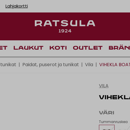
Lahjakortti
Toimituskulut alk
Ilmain
et
Laukut
Koti
Outlet
Brän
 tunikat
|
Paidat, puserot ja tunikat
|
Vila
|
VIHEKLA BOA
VILA
VIHEKL
VÄRI
Tummanruskea