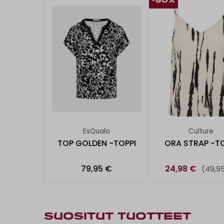
-50%
EsQualo
Culture
TOP GOLDEN -TOPPI
ORA STRAP -TO
79,95 €
24,98 €
(49,9
SUOSITUT TUOTTEET