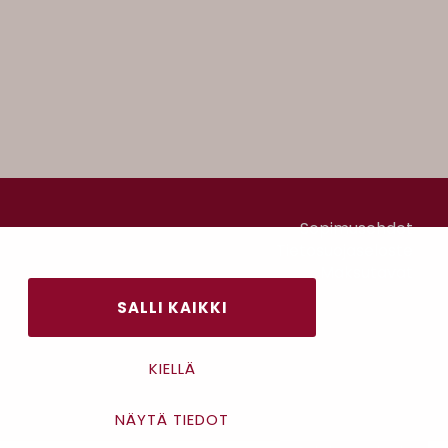
Sopimusehdot
Tietosuojaseloste
Maksutavat
SALLI KAIKKI
KIELLÄ
NÄYTÄ TIEDOT