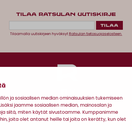
TILAA RATSULAN UUTISKIRJE
Tilaamalla uutiskirjeen hyväksyt
Ratsulan tietosuojaselosteen.
tä
ön ja sosiaalisen median ominaisuuksien tukemiseen
säksi jaamme sosiaalisen median, mainosalan ja
Antinkatu 17, 28100 Pori
oja siitä, miten käytät sivustoamme. Kumppanimme
in, joita olet antanut heille tai joita on kerätty, kun olet